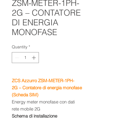
ZSM-METER-1PH-
2G – CONTATORE
DI ENERGIA
MONOFASE
Quantity
*
ZCS Azzurro
ZSM-METER-1PH-
2G
– Contatore di energia monofase
(Scheda SIM)
Energy meter monofase con dati
rete mobile 2G
Schema di installazione