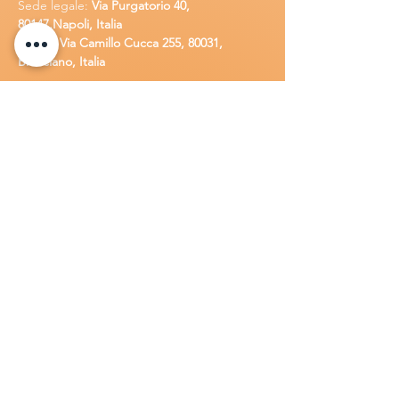
Sede legale:
Via Purgatorio 40,
80147,Napoli, Italia
Ufficio:
Via Camillo Cucca
255, 80031,
Brusciano, Italia
Richiedi
assistenza
Chiama o contatta su whatsapp
al
+
39
34
8 789 4002
Inoltra una
e-m
ail all'indirizzo
in
fo@goldsolarw
e
b.com
Compila il
Modulo di contatto
Lavora con n
oi
Candidati per una posizione lavora
tiva
all'interno della Gold Solar
.
Invia una
lettera di presentazione insieme al tuo
C.V. a:
info@goldsolarweb.com
Prodotti