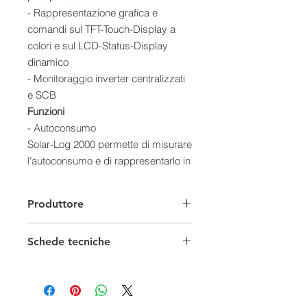
- Rappresentazione grafica e
comandi sul TFT-Touch-Display a
colori e sul LCD-Status-Display
dinamico
- Monitoraggio inverter centralizzati
e SCB
Funzioni
- Autoconsumo
Solar-Log 2000 permette di misurare
l’autoconsumo e di rappresentarlo in
forma grafica su Solar-Log WEB
Enerest™ o sul web browser. Un
Produttore
contatore di energia aggiuntivo
funge da contatore di consumo.
Schede tecniche
- Funzione di allarme
Solar-Log 2000 Un antifurto e un
Brochure
allarme esterno proteggono il tuo
Manuale
impianto dai ladri.
Scheda Tecnica