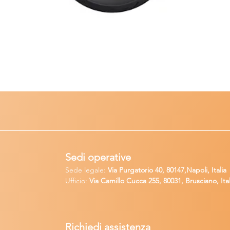
Sedi operative
Sede legale:
Via Purgatorio 40, 80147,Napoli, Italia
Ufficio:
Via Camillo Cucca
255, 80031, Brusciano, Ital
Richiedi
assistenza