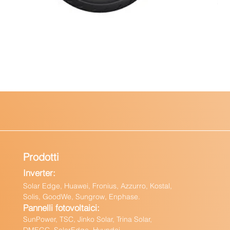
Prodotti
Inverter:
Solar Edge, Huawei, Fronius, Azzurro, Kostal,
Solis, GoodWe, Sungrow, Enphas
e.
Pannelli fotovoltaici:
Sun
Power, TSC, Jinko Solar, Trina Solar,