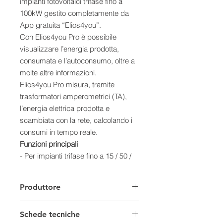
impianti fotovoltaici trifase fino a
100kW gestito completamente da
App gratuita “Elios4you”.
Con Elios4you Pro è possibile
visualizzare l’energia prodotta,
consumata e l’autoconsumo, oltre a
molte altre informazioni.
Elios4you Pro misura, tramite
trasformatori amperometrici (TA),
l’energia elettrica prodotta e
scambiata con la rete, calcolando i
consumi in tempo reale.
Funzioni principali
- Per impianti trifase fino a 15 / 50 /
100kW di potenza (in scambio)
- Configurazione e gestione
Produttore
completa tramite App gratuita
“Elios4you”, anche da remoto (in
Schede tecniche
caso di connessione ad internet