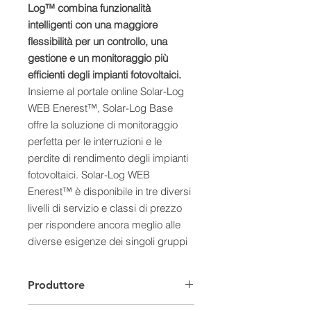
Log™ combina funzionalità
intelligenti con una maggiore
flessibilità per un controllo, una
gestione e un monitoraggio più
efficienti degli impianti fotovoltaici.
Insieme al portale online Solar-Log
WEB Enerest™, Solar-Log Base
offre la soluzione di monitoraggio
perfetta per le interruzioni e le
perdite di rendimento degli impianti
fotovoltaici. Solar-Log WEB
Enerest™ è disponibile in tre diversi
livelli di servizio e classi di prezzo
per rispondere ancora meglio alle
diverse esigenze dei singoli gruppi
di clienti. Le edizioni M, L e XL
consentono di trovare la soluzione
Produttore
perfetta per le esigenze del
proprietario dell'impianto e di offrire il