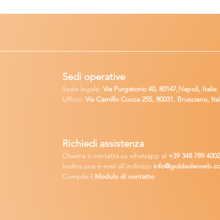
Sedi operative
Sede legale:
Via Purgatorio 40, 80147,Napoli, Italia
Ufficio:
Via Camillo Cucca
255, 80031, Brusciano, Ital
Richiedi
assistenza
Chiama o contatta su whatsapp
al
+
39 34
8 789 400
Inoltra una
e-m
ail all'indirizzo
in
fo@goldsolarw
e
b.c
Compila il
Modulo di contatto