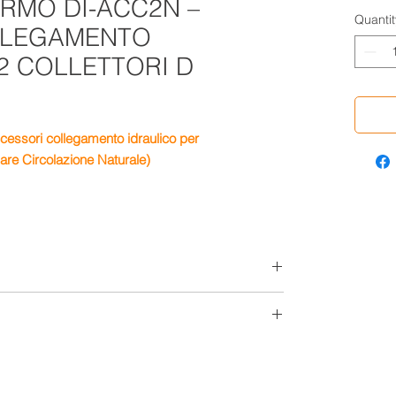
RMO DI-ACC2N –
Quantit
LLEGAMENTO
2 COLLETTORI D
essori collegamento idraulico per
olare Circolazione Naturale)