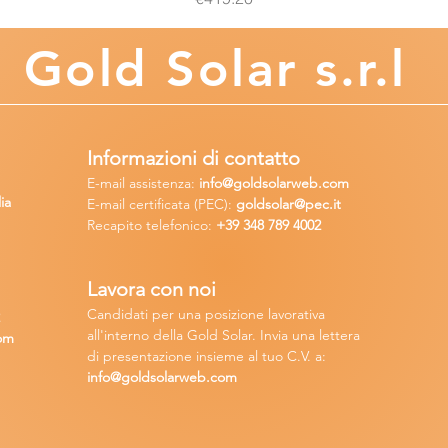
Gold
Solar s.r.l
Informazioni di contatto
E-mail assisten
za:
info
@goldsolarweb.com
ia
E-mail certificata (PEC):
goldsolar@pec.it
Recapito telefonico:
+39 348
789 4002
Lavora con n
oi
Candidati per una posizione lavora
tiva
2
all'interno della Gold Solar
.
Invia una lettera
om
di presentazione insieme al tuo C.V. a:
info@goldsolarweb.com