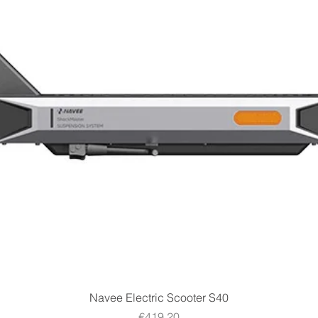
Quick View
Navee Electric Scooter S40
Price
€419.20