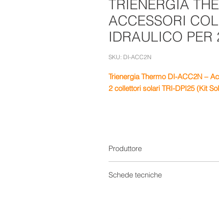
TRIENERGIA THE
ACCESSORI CO
IDRAULICO PER 
SKU: DI-ACC2N
Trienergia Thermo DI-ACC2N – Acc
2 collettori solari TRI-DPI25 (Kit S
Produttore
Schede tecniche
Scheda Tecnica