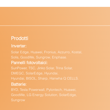
Prodotti
Inverter:
Solar Edge, Huawei, Fronius, Azzurro, Kostal,
Solis, GoodWe, Sungrow, Enphas
e.
Pannelli fotovoltaici:
Sun
Power, TSC, Jinko Solar, Trina Solar,
DMEGC, SolarEdge, Hyundai,
Hyundai, BISOL, Sharp, Hanwha Q CELLS.
Batteri
e:
BY
D, Tesla Powerwall,
Pylontech, Huawei,
GoodWe,
LG Energy Solution, SolarEdge,
Sungrow