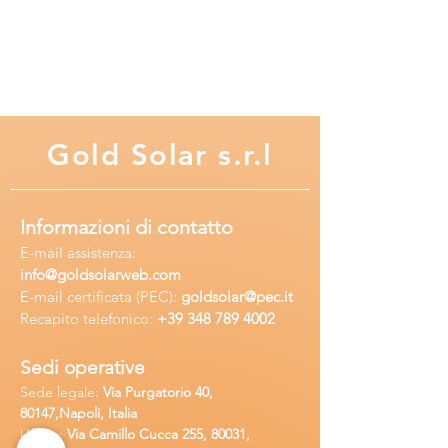
Gold
Solar s.r.l
Informazioni di contatto
E-mail assisten
za:
info
@goldsolarweb.com
E-mail certificata (PEC):
goldsolar@pec.it
Recapito telefonico:
+39 348
789 4002
Sedi operative
Sede legale:
Via Purgatorio 40,
80147,Napoli, Italia
Ufficio:
Via Camillo Cucca
255, 80031,