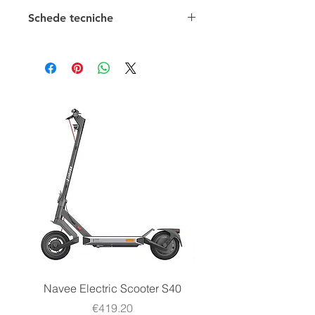
Schede tecniche
Scheda Tecnica
Navee Electric Scooter S40
Navee Electric Scooter 
Price
€419.20