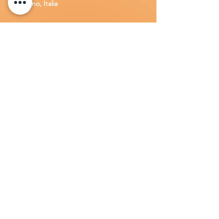
Brusciano, Italia
Richiedi
assistenza
Chiama o contatta su whatsapp
al
+
39
34
8 789 4002
Inoltra una
e-m
ail all'indirizzo
in
fo@goldsolarw
e
b.com
Compila il
Modulo di contatto
Lavora con n
oi
Candidati per una posizione lavora
tiva
all'interno della Gold Solar
.
Invia una
lettera di presentazione insieme al tuo
C.V. a:
info@goldsolarweb.com
Prodotti
Inverter:
Solar Edge, Huawei, Fronius, Azzurro,
Kostal,