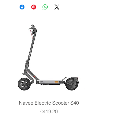
Navee Electric Scooter S40
Navee Electric Scooter 
Price
€419.20