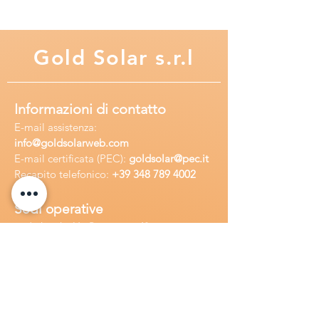
Gold
Solar s.r.l
Informazioni di contatto
E-mail assisten
za:
info
@goldsolarweb.com
E-mail certificata (PEC):
goldsolar@pec.it
Recapito telefonico:
+39 348
789 4002
Sedi operative
Sede legale:
Via Purgatorio 40,
80147,Napoli, Italia
Ufficio:
Via Camillo Cucca
255, 80031,
Brusciano, Italia
Richiedi
assistenza