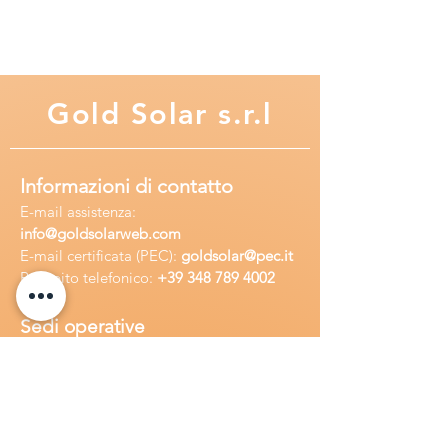
sistetico di alta qualità
Gold
Solar s.r.l
Informazioni di contatto
E-mail assisten
za:
info
@goldsolarweb.com
E-mail certificata (PEC):
goldsolar@pec.it
Recapito telefonico:
+39 348
789 4002
Sedi operative
Sede legale:
Via Purgatorio 40,
80147,Napoli, Italia
Ufficio:
Via Camillo Cucca
255, 80031,
Brusciano, Italia