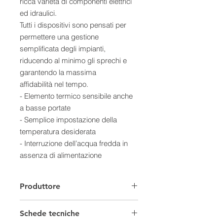
ricca varietà di componenti elettrici
ed idraulici.
Tutti i dispositivi sono pensati per
permettere una gestione
semplificata degli impianti,
riducendo al minimo gli sprechi e
garantendo la massima
affidabilità nel tempo.
- Elemento termico sensibile anche
a basse portate
- Semplice impostazione della
temperatura desiderata
- Interruzione dell’acqua fredda in
assenza di alimentazione
- Protezione antiscottatura
automatica
Produttore
- Soddisfa le raccomandazioni KTW
per l’acqua potabile
Schede tecniche
- Garanzia di 2 anni