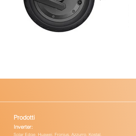
Prodotti
Inverter:
Solar Edge, Huawei, Fronius, Azzurro, Kostal,