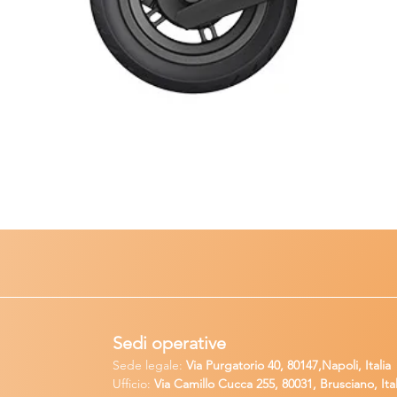
Sedi operative
Sede legale:
Via Purgatorio 40, 80147,Napoli, Italia
Ufficio:
Via Camillo Cucca
255, 80031, Brusciano, Ital