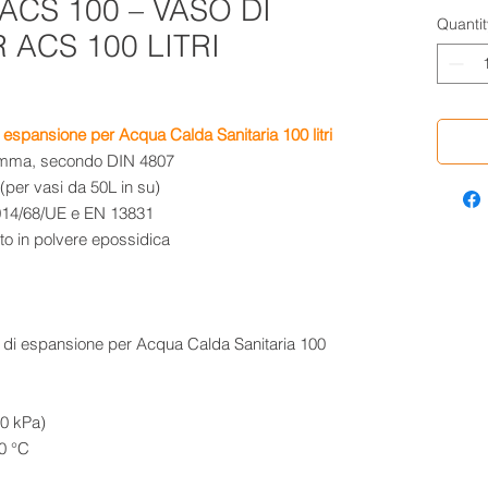
ACS 100 – VASO DI
Quantit
 ACS 100 LITRI
spansione per Acqua Calda Sanitaria 100 litri
omma, secondo DIN 4807
(per vasi da 50L in su)
2014/68/UE e EN 13831
ato in polvere epossidica
50 kPa)
00 °C