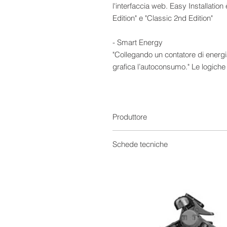
l'interfaccia web. Easy Installat
Edition" e "Classic 2nd Edition"
- Smart Energy
"Collegando un contatore di energi
grafica l’autoconsumo." Le logiche
disattivare singoli dispositivi a se
Connessioni
- Inverter
Numero inverter: una marca per int
Produttore
dimensioni massime impianto 15 
- Interfacce inverter
Schede tecniche
Gli inverter possono essere colleg
Garanzia
Ethernet.
Manuale
Scheda Tecnica