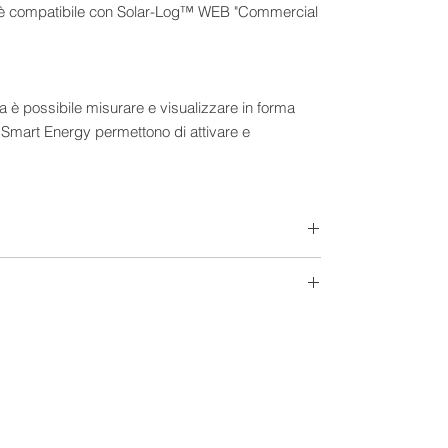
ion è compatibile con Solar-Log™ WEB "Commercial
a è possibile misurare e visualizzare in forma
 Smart Energy permettono di attivare e
conda della quantità di energia disponibile.
erfaccia per un massimo di 100 inverter,
kWp.
ati tramite ingresso RS485/422 o interfaccia