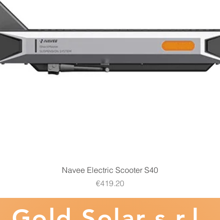
Quick View
Navee Electric Scooter S40
Price
€419.20
Gold
Solar s.r.l