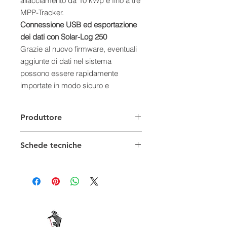
allacciamento da 10 kWp e fino a tre
MPP-Tracker.
Connessione USB ed esportazione
dei dati con Solar-Log 250
Grazie al nuovo firmware, eventuali
aggiunte di dati nel sistema
possono essere rapidamente
importate in modo sicuro e
manualmente tramite una semplice
chiavetta USB.
Produttore
Schede tecniche
Panoramica delle Funzioni e delle
Caratteristiche
Scheda Tecnica
Dati Tecnici
Segnalazioni di guasto dell'inverter,
messaggi di stato e segnalazioni di
avvertenza sì
Allarme e-mail sì