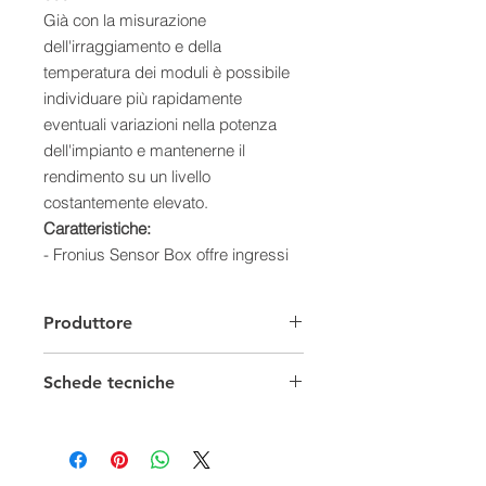
Già con la misurazione
dell'irraggiamento e della
temperatura dei moduli è possibile
individuare più rapidamente
eventuali variazioni nella potenza
dell'impianto e mantenerne il
rendimento su un livello
costantemente elevato.
Caratteristiche:
- Fronius Sensor Box offre ingressi
per un massimo di sei segnali di
misura
Produttore
- Due ingressi analogici per due
sensori di temperatura
Schede tecniche
- Un ingresso analogico per la
valutazione di un segnale di
Scheda Tecnica
tensione (ad esempio un sensore di
insolazione)