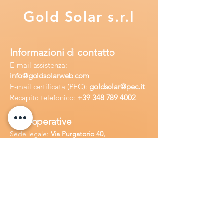
Gold
Solar s.r.l
Informazioni di contatto
E-mail assisten
za:
info
@goldsolarweb.com
E-mail certificata (PEC):
goldsolar@pec.it
Recapito telefonico:
+39 348
789 4002
Sedi operative
Sede legale:
Via Purgatorio 40,
80147,Napoli, Italia
Ufficio:
Via Camillo Cucca
255, 80031,
Brusciano, Italia
Richiedi
assistenza
Chiama o contatta su whatsapp
al
+
39
34
8 789 4002