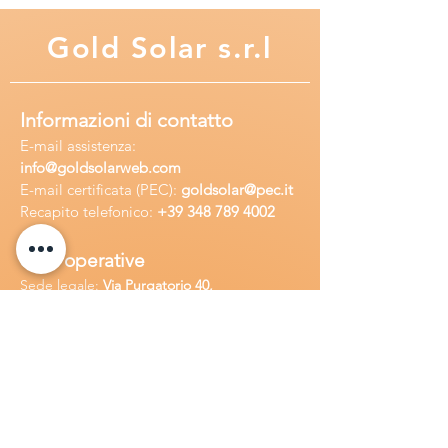
Gold
Solar s.r.l
Informazioni di contatto
E-mail assisten
za:
info
@goldsolarweb.com
E-mail certificata (PEC):
goldsolar@pec.it
Recapito telefonico:
+39 348
789 4002
Sedi operative
Sede legale:
Via Purgatorio 40,
80147,Napoli, Italia
Ufficio:
Via Camillo Cucca
255, 80031,
Brusciano, Italia
Richiedi
assistenza
Chiama o contatta su whatsapp
al
+
39
34
8 789 4002