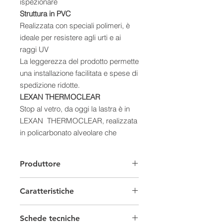
ispezionare
Struttura in PVC
Realizzata con speciali polimeri, è
ideale per resistere agli urti e ai
raggi UV
La leggerezza del prodotto permette
una installazione facilitata e spese di
spedizione ridotte.
LEXAN THERMOCLEAR
Stop al vetro, da oggi la lastra è in
LEXAN THERMOCLEAR, realizzata
in policarbonato alveolare che
combina eccellenti proprietà
termiche, ottiche e meccaniche.
Produttore
Grazie a questo innovativo materiale
è stato possibile ridurre del 40% il
Caratteristiche
peso del prodotto. Inoltre elimina
l’effetto condensa, riduce al minimo
Solare Termico
le dispersionidi calore durante le ore
Schede tecniche