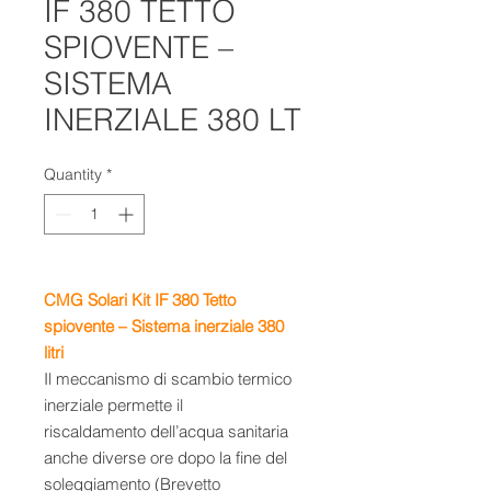
IF 380 TETTO
SPIOVENTE –
SISTEMA
INERZIALE 380 LT
Quantity
*
CMG Solari Kit IF 380 Tetto
spiovente – Sistema inerziale 380
litri
Il meccanismo di scambio termico
inerziale permette il
riscaldamento dell’acqua sanitaria
anche diverse ore dopo la fine del
soleggiamento (Brevetto