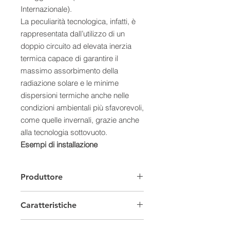
Internazionale).
La peculiarità tecnologica, infatti, è
rappresentata dall’utilizzo di un
doppio circuito ad elevata inerzia
termica capace di garantire il
massimo assorbimento della
radiazione solare e le minime
dispersioni termiche anche nelle
condizioni ambientali più sfavorevoli,
come quelle invernali, grazie anche
alla tecnologia sottovuoto.
Esempi di installazione
Produttore
Caratteristiche:
Caratteristiche
- Meccanismo di scambio termico
inerziale