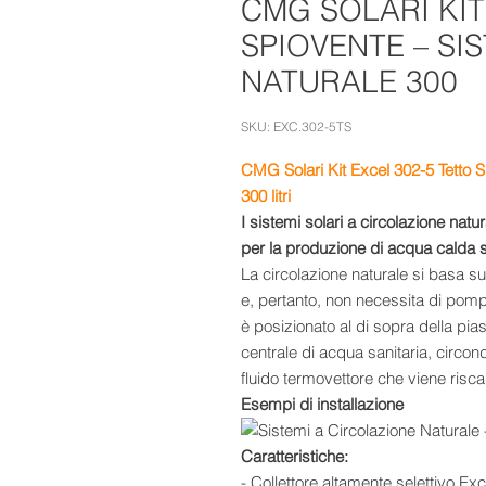
CMG SOLARI KIT
SPIOVENTE – SI
NATURALE 300
SKU: EXC.302-5TS
CMG Solari Kit Excel 302-5 Tetto S
300 litri
I sistemi solari a circolazione na
per la produzione di acqua calda s
La circolazione naturale si basa sull
e, pertanto, non necessita di pompe 
è posizionato al di sopra della pi
centrale di acqua sanitaria, circon
fluido termovettore che viene risca
Esempi di installazione
Caratteristiche:
- Collettore altamente selettivo Exc