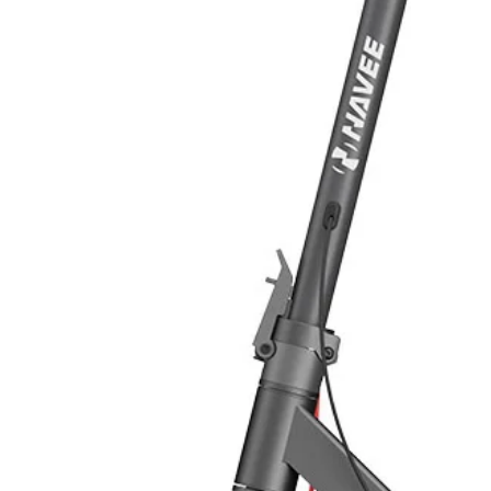
TUBAZIONE DI COLLEGAMENT
Tipologia: Tubo in acciaio inox co
autoestinguente.
RACCORDERIA DI COLLEGAM
Tipologia: Raccordi ad attacco rapi
nylon resistente ad alte temperatu
STRUTTURA DI SUPPORTO
Tipologia: Lamierati in acciaio z
montanti). Bulloneria zincata M8, da
VALVOLA
Valvola di sicurezza (circ. primario
Valvola combinata sicurezza e non-
1/2” MF (su richiesta 3/4”). Taratur
Valvola a sfera (circ. secondario): 