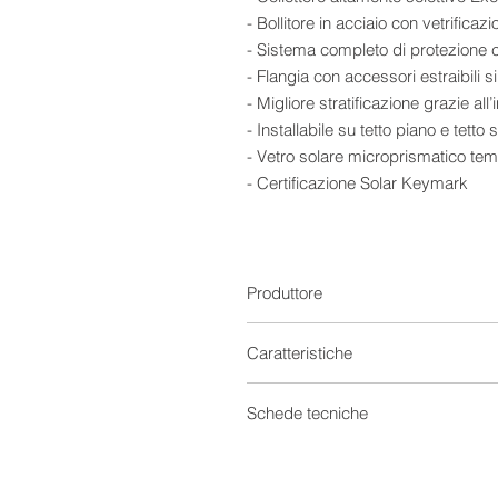
- Bollitore in acciaio con vetrifica
- Sistema completo di protezione 
- Flangia con accessori estraibili 
- Migliore stratificazione grazie al
- Installabile su tetto piano e tetto
- Vetro solare microprismatico tem
- Certificazione Solar Keymark
- Garanzia di 5 anni
Specifiche Tecniche:
2 x
CMG SOLARI EXCEL 2500 –
2.5 MQ
:
Produttore
Tipologia: Collettore vetrato piano s
Materiale: Telaio in alluminio anod
Caratteristiche
laser e trattamento Blue-Select.
Isolazione: Pannelli in lana di ro
Solare Termico
Schede tecniche
; sui lati: spessore 15mm, densità
Vetro: Vetro di sicurezza tempera
Capacità
Scheda tecnica
Trasmittanza solare: 91,8%.