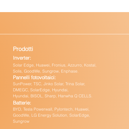
Prodotti
Inverter:
Solar Edge, Huawei, Fronius, Azzurro, Kostal,
Solis, GoodWe, Sungrow, Enphas
e.
Pannelli fotovoltaici:
Sun
Power, TSC, Jinko Solar, Trina Solar,
DMEGC, SolarEdge, Hyundai,
Hyundai, BISOL, Sharp, Hanwha Q CELLS.
Batteri
e:
BY
D, Tesla Powerwall,
Pylontech, Huawei,
GoodWe,
LG Energy Solution, SolarEdge,
Sungrow