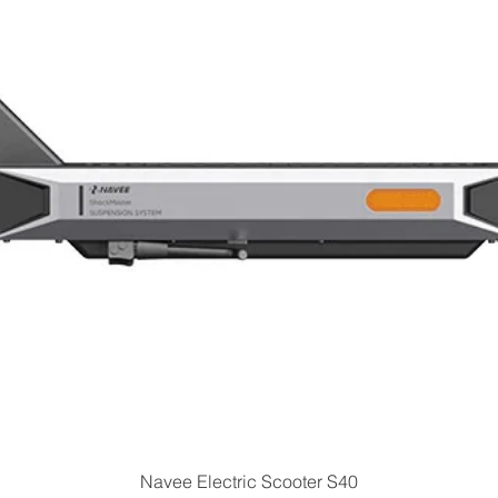
 atossico (da diluire con acqua secondo le
 installazione).
calore al fluido termovettore che, riscaldandosi,
o la piastra raggiungendo l’intercapedine del
 sanitaria attraverso la superficie di contatto. Il
ndosi, aumenta il suo peso specifico e ridiscende
iastra per iniziare così un nuovo ciclo. Il processo
ata dal sole. Rispetto ad altri sistemi naturali
erizza per l’ingresso del fluido termovettore
ll’intercapedine, rendendo possibile un più
resente nella parte superiore dell’accumulo ACS
alore.
Quick View
Navee Electric Scooter S40