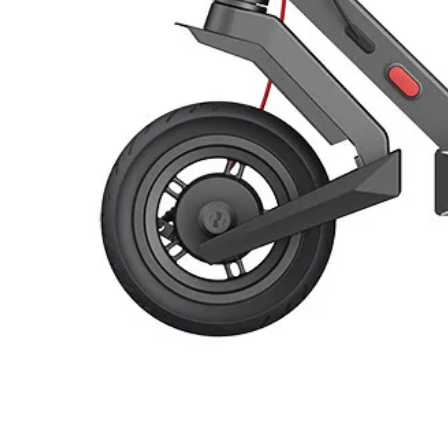
LIQUIDO ANTIGELO
Tipologia: Glicole monopropilenico
proporzioni indicate nel manuale di
Principio di funzionamento
La piastra assorbente trasmette il 
diventa più rarefatto e risale lung
serbatoio dove cede calore all’acqua
fluido termovettore poi, raffrenda
quindi nella parte inferiore della p
dura fin quando la piastra è riscald
classici, il sistema Excel si caratt
posizionato sulla parte mediana de
rapido riscaldamento dell’acqua p
e una migliore stratificazione del c