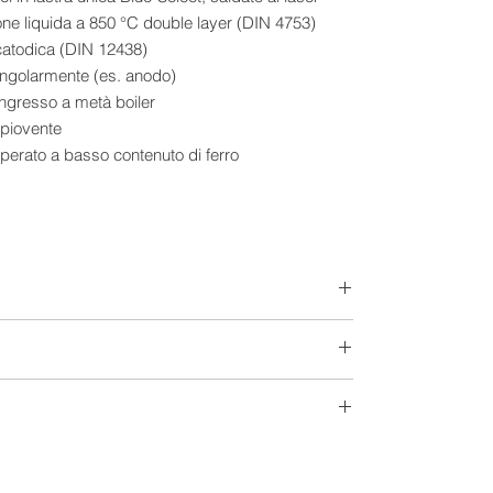
zione liquida a 850 °C double layer (DIN 4753)
catodica (DIN 12438)
singolarmente (es. anodo)
l’ingresso a metà boiler
 spiovente
perato a basso contenuto di ferro
 COLLETTORE PIANO SELETTIVO VERTICALE
elettivo verticale.
izzato, assorbitore con arpa in rame saldata al
ccia; posteriore: spessore 40mm, densità 50 kg/m3
 60 kg/m3.
to a basso contenuto di ferro, spessore: 4 mm.
300 Lt