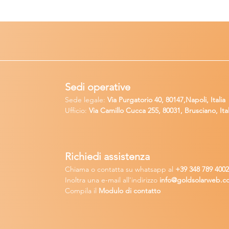
Sedi operative
Sede legale:
Via Purgatorio 40, 80147,Napoli, Italia
Ufficio:
Via Camillo Cucca
255, 80031, Brusciano, Ital
Richiedi
assistenza
Chiama o contatta su whatsapp
al
+
39 34
8 789 400
Inoltra una
e-m
ail all'indirizzo
in
fo@goldsolarw
e
b.c
Compila il
Modulo di contatto