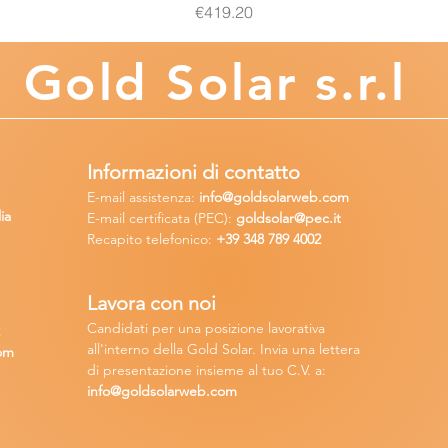
Price
€419.20
Gold
Solar s.r.l
Informazioni di contatto
E-mail assisten
za:
info
@goldsolarweb.com
ia
E-mail certificata (PEC):
goldsolar@pec.it
Recapito telefonico:
+39 348
789 4002
Lavora con n
oi
Candidati per una posizione lavora
tiva
2
all'interno della Gold Solar
.
Invia una lettera
om
di presentazione insieme al tuo C.V. a:
info@goldsolarweb.com