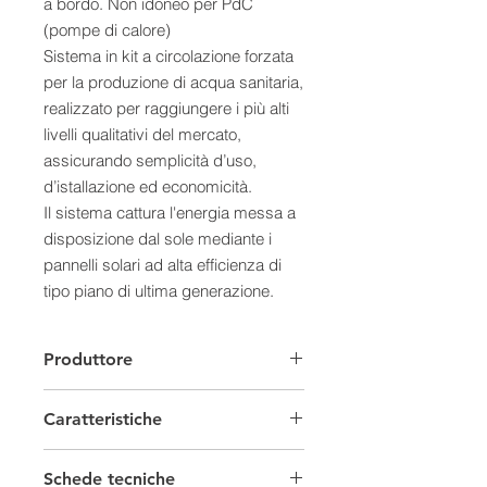
a bordo. Non idoneo per PdC
(pompe di calore)
Sistema in kit a circolazione forzata
per la produzione di acqua sanitaria,
realizzato per raggiungere i più alti
livelli qualitativi del mercato,
assicurando semplicità d’uso,
d’istallazione ed economicità.
Il sistema cattura l'energia messa a
disposizione dal sole mediante i
pannelli solari ad alta efficienza di
tipo piano di ultima generazione.
Il trasferimento di energia dal
pannello al bollitore d'acqua
Produttore
sanitaria avviene attraverso la
stazione solare che contiene tutti gli
Caratteristiche
organi di controllo e di sicurezza
necessari al corretto funzionamento
Solare Termico
del sistema. Il sistema è gestito
Schede tecniche