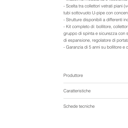
- Scelta tra collettori vetrati piani (v
tubi sottovuoto U-pipe con concen
- Strutture disponibili a differenti in
- Kit completo di: bollitore, colletto
gruppo di spinta e sicurezza con s
di espansione, regolatore di portata
- Garanzia di 5 anni su bollitore e co
- Garanzia di 2 anni sul resto dei
Specifiche tecniche
7 x
CMG SOLARI UP-18 CPC –
TETTO PIANO
/
CMG SOLARI UP
Produttore
CPC TETTO SPIOVENTE
:
Collettore vetrato piano selettivo o
Caratteristiche
assorbitore full plate con arpa in 
selettivo Blue-Select.
Solare Termico
Schede tecniche
CMG SOLARI CMS 1500 – BOLLI
Serbatoio verticale a doppio serp
Capacità
Scheda tecnica
interno di vetrificazione liquida 