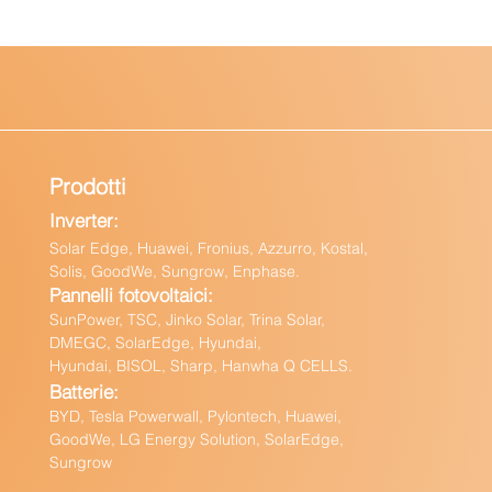
Prodotti
Inverter:
Solar Edge, Huawei, Fronius, Azzurro, Kostal,
Solis, GoodWe, Sungrow, Enphas
e.
Pannelli fotovoltaici:
Sun
Power, TSC, Jinko Solar, Trina Solar,
DMEGC, SolarEdge, Hyundai,
Hyundai, BISOL, Sharp, Hanwha Q CELLS.
Batteri
e:
BY
D, Tesla Powerwall,
Pylontech, Huawei,
GoodWe,
LG Energy Solution, SolarEdge,
Sungrow