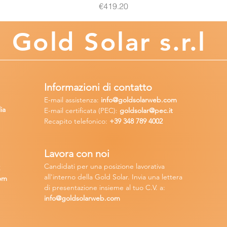
Price
€419.20
Gold
Solar s.r.l
Informazioni di contatto
E-mail assisten
za:
info
@goldsolarweb.com
ia
E-mail certificata (PEC):
goldsolar@pec.it
Recapito telefonico:
+39 348
789 4002
Lavora con n
oi
Candidati per una posizione lavora
tiva
2
all'interno della Gold Solar
.
Invia una lettera
om
di presentazione insieme al tuo C.V. a:
info@goldsolarweb.com