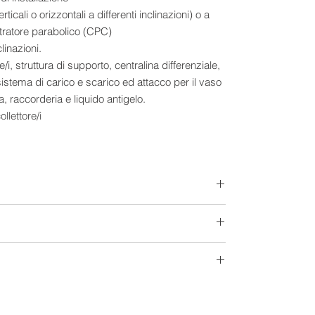
erticali o orizzontali a differenti inclinazioni) o a
tratore parabolico (CPC)
clinazioni.
re/i, struttura di supporto, centralina differenziale,
istema di carico e scarico ed attacco per il vaso
, raccorderia e liquido antigelo.
llettore/i
 componenti
 COLLETTORE SOTTOVUOTO CPC U-PIPE
 18 CPC – COLLETTORE SOTTOVUOTO U-PIPE
rizzontale con telaio in alluminio anodizzato,
rame saldata al laser e trattamento altamente
TORE COMBINATO TANK-IN-TANK 1500 LITRI
:
entino per produzione ACS con trattamento
1500 Lt
a 850°C, secondo DIN 4753 e 2 anodi di magnesio