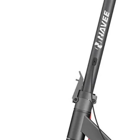
Principio di funzionamento
Il sistema a circolazione forzata 
prevalenza (gruppo di circolazione
termovettore, così da attuare il tras
all’accumulo (bollitore). Una centra
disattivare il gruppo di circolazion
radiazione solare disponibile.