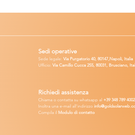
Sedi operative
Sede legale:
Via Purgatorio 40, 80147,Napoli, Italia
Ufficio:
Via Camillo Cucca
255, 80031, Brusciano, Ital
Richiedi
assistenza
Chiama o contatta su whatsapp
al
+
39 34
8 789 400
Inoltra una
e-m
ail all'indirizzo
in
fo@goldsolarw
e
b.c
Compila il
Modulo di contatto