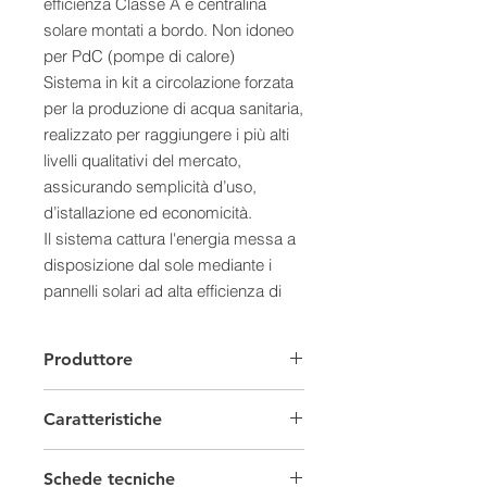
efficienza Classe A e centralina
solare montati a bordo. Non idoneo
per PdC (pompe di calore)
Sistema in kit a circolazione forzata
per la produzione di acqua sanitaria,
realizzato per raggiungere i più alti
livelli qualitativi del mercato,
assicurando semplicità d’uso,
d’istallazione ed economicità.
Il sistema cattura l'energia messa a
disposizione dal sole mediante i
pannelli solari ad alta efficienza di
tipo piano di ultima generazione.
Il trasferimento di energia dal
Produttore
pannello al bollitore d'acqua
sanitaria avviene attraverso la
Caratteristiche
stazione solare che contiene tutti gli
organi di controllo e di sicurezza
Solare Termico
necessari al corretto funzionamento
Schede tecniche