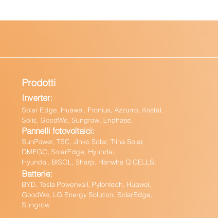
Prodotti
Inverter:
Solar Edge, Huawei, Fronius, Azzurro, Kostal,
Solis, GoodWe, Sungrow, Enphas
e.
Pannelli fotovoltaici:
Sun
Power, TSC, Jinko Solar, Trina Solar,
DMEGC, SolarEdge, Hyundai,
Hyundai, BISOL, Sharp, Hanwha Q CELLS.
Batteri
e:
BY
D, Tesla Powerwall,
Pylontech, Huawei,
GoodWe,
LG Energy Solution, SolarEdge,
Sungrow