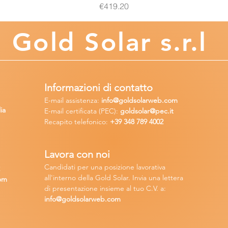
Price
€419.20
Gold
Solar s.r.l
Informazioni di contatto
E-mail assisten
za:
info
@goldsolarweb.com
ia
E-mail certificata (PEC):
goldsolar@pec.it
Recapito telefonico:
+39 348
789 4002
Lavora con n
oi
Candidati per una posizione lavora
tiva
2
all'interno della Gold Solar
.
Invia una lettera
om
di presentazione insieme al tuo C.V. a:
info@goldsolarweb.com