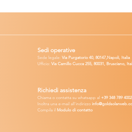
Sedi operative
Sede legale:
Via Purgatorio 40, 80147,Napoli, Italia
Ufficio:
Via Camillo Cucca
255, 80031, Brusciano, Ital
Richiedi
assistenza
Chiama o contatta su whatsapp
al
+
39 34
8 789 400
Inoltra una
e-m
ail all'indirizzo
in
fo@goldsolarw
e
b.c
Compila il
Modulo di contatto