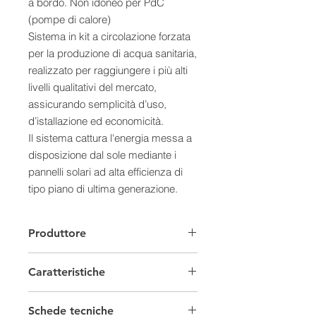
a bordo. Non idoneo per PdC
(pompe di calore)
Sistema in kit a circolazione forzata
per la produzione di acqua sanitaria,
realizzato per raggiungere i più alti
livelli qualitativi del mercato,
assicurando semplicità d’uso,
d’istallazione ed economicità.
Il sistema cattura l'energia messa a
disposizione dal sole mediante i
pannelli solari ad alta efficienza di
tipo piano di ultima generazione.
Il trasferimento di energia dal
pannello al bollitore d'acqua
Produttore
sanitaria avviene attraverso la
stazione solare che contiene tutti gli
Caratteristiche
organi di controllo e di sicurezza
necessari al corretto funzionamento
Solare Termico
del sistema. Il sistema è gestito
Schede tecniche