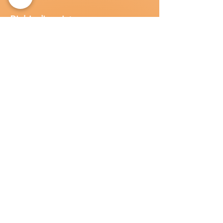
Richiedi
assistenza
Chiama o contatta su whatsapp
al
+
39
34
8 789 4002
Inoltra una
e-m
ail all'indirizzo
in
fo@goldsolarw
e
b.com
Compila il
Modulo di contatto
Lavora con n
oi
Candidati per una posizione lavora
tiva
all'interno della Gold Solar
.
Invia una
lettera di presentazione insieme al tuo
C.V. a:
info@goldsolarweb.com
Prodotti
Inverter:
Solar Edge, Huawei, Fronius, Azzurro,
Kostal,
Solis, GoodWe, Sungrow, Enphas
e.