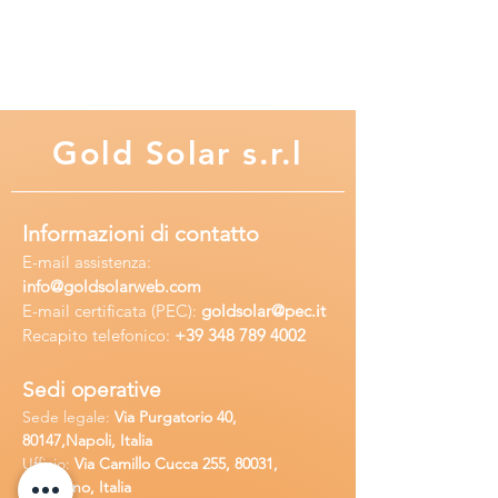
Gold
Solar s.r.l
Informazioni di contatto
E-mail assisten
za:
info
@goldsolarweb.com
E-mail certificata (PEC):
goldsolar@pec.it
Recapito telefonico:
+39 348
789 4002
Sedi operative
Sede legale:
Via Purgatorio 40,
80147,Napoli, Italia
Ufficio:
Via Camillo Cucca
255, 80031,
Brusciano, Italia