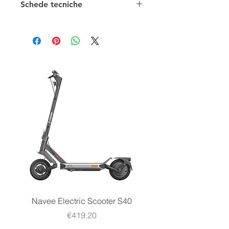
Schede tecniche
Navee Electric Scooter S40
Navee Electric Scooter 
Price
€419.20