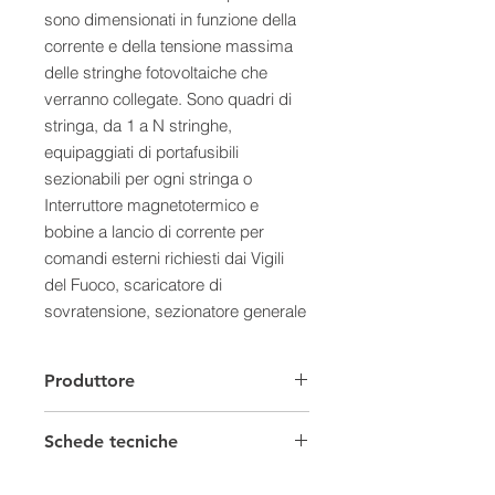
sono dimensionati in funzione della
corrente e della tensione massima
delle stringhe fotovoltaiche che
verranno collegate. Sono quadri di
stringa, da 1 a N stringhe,
equipaggiati di portafusibili
sezionabili per ogni stringa o
Interruttore magnetotermico e
bobine a lancio di corrente per
comandi esterni richiesti dai Vigili
del Fuoco, scaricatore di
sovratensione, sezionatore generale
sotto carico in corrente continua, il
tutto in apposito contenitore IP65 in
Produttore
policarbonato o termoplastico. I
quadri sono inoltre dotati di
Schede tecniche
morsettiere per ingresso e uscita
cavi. Realizzato in conformità alle