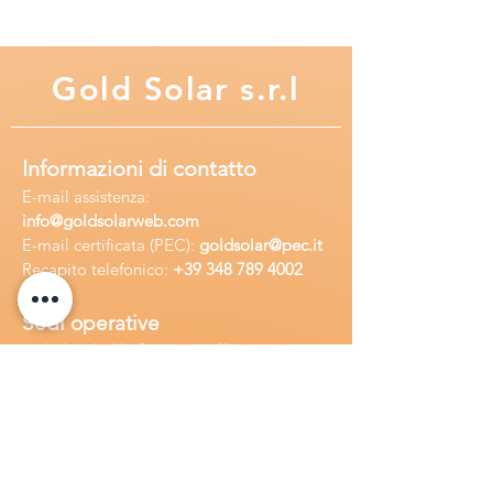
Gold
Solar s.r.l
Informazioni di contatto
E-mail assisten
za:
info
@goldsolarweb.com
E-mail certificata (PEC):
goldsolar@pec.it
Recapito telefonico:
+39 348
789 4002
Sedi operative
Sede legale:
Via Purgatorio 40,
80147,Napoli, Italia
Ufficio:
Via Camillo Cucca
255, 80031,
Brusciano, Italia
Richiedi
assistenza