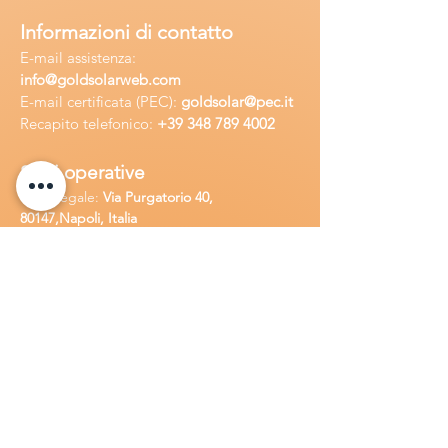
Informazioni di contatto
E-mail assisten
za:
info
@goldsolarweb.com
E-mail certificata (PEC):
goldsolar@pec.it
Recapito telefonico:
+39 348
789 4002
Sedi operative
Sede legale:
Via Purgatorio 40,
80147,Napoli, Italia
Ufficio:
Via Camillo Cucca
255, 80031,
Brusciano, Italia
Richiedi
assistenza
Chiama o contatta su whatsapp
al
+
39
34
8 789 4002
Inoltra una
e-m
ail all'indirizzo
in
fo@goldsolarw
e
b.com
Compila il
Modulo di contatto