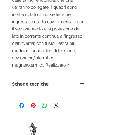
verranno collegate. I quadri sono
inoltre dotati di morsettiere per
ingresso e uscita cavi necessari per
il sezionamento e la protezione del
lato in corrente continua all'ingresso
dell'inverter, con fusibili estraibili
modulari, scaricatori di tensione,
sezionatori/interruttori
magnetotermici. Realizzato in
conformità alle norme CE - CEI - 021
– 016.
Schede tecniche
Caratteristiche:
ICR-QAC 21/25 kW 40A (1 inverter)
Conforme CEI-021- Corrente 40 A -
400 V
IMTD 4x40A-6 kA-300 mA Cl. A con
rincalzo
1 IMT 4x40A-6 kA Prot.Inverter