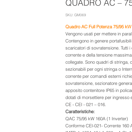
QUADRO AC – 75
SKU: GM069
Quadro AC Full Potenza
75/95 kW 
Vengono usati per mettere in parall
Contengono in genere portafusibili 
scaricatori di sovratensione. Tutti
corrente e della tensione massima 
collegate. Sono quadri di stringa, d
sezionabili per ogni stringa o Inte
corrente per comandi esterni richies
sovratensione, sezionatore generale 
apposito contenitore IP65 in polica
dotati di morsettiere per ingresso 
CE - CEI - 021 – 016.
Caratteristiche:
QAC 75/95 kW 160A (1 Inverter)
Conforme CEI-021- Corrente 160 A