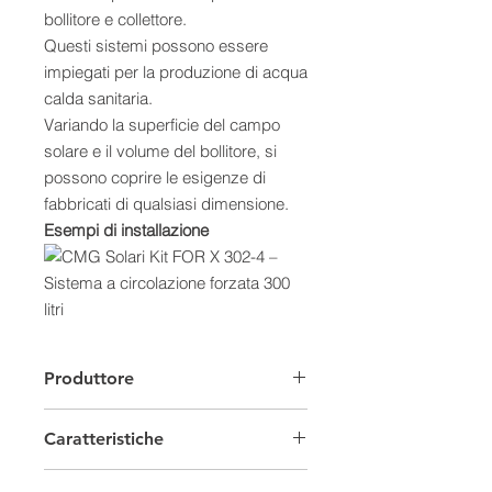
bollitore e collettore.
Questi sistemi possono essere
impiegati per la produzione di acqua
calda sanitaria.
Variando la superficie del campo
solare e il volume del bollitore, si
possono coprire le esigenze di
fabbricati di qualsiasi dimensione.
Esempi di installazione
Caratteristiche:
- Gestione automatizzata
Produttore
dell’impianto
- Massima modularità e flessibilità di
Caratteristiche
installazione
- Scelta tra collettori vetrati piani