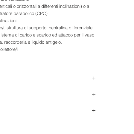
erticali o orizzontali a differenti inclinazioni) o a
tratore parabolico (CPC)
clinazioni.
re/i, struttura di supporto, centralina differenziale,
istema di carico e scarico ed attacco per il vaso
, raccorderia e liquido antigelo.
llettore/i
 componenti
 COLLETTORE PIANO SELETTIVO
rizzontale con telaio in alluminio anodizzato,
rame saldata al laser e trattamento altamente
RE A 2 SERPENTINI PER ACS 500 LITRI
:
entino per produzione ACS con trattamento
a 850°C, secondo DIN 4753 e 2 anodi di magnesio
500 Lt