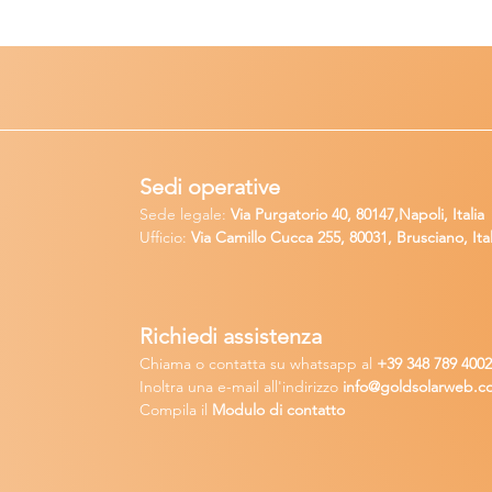
Sedi operative
Sede legale:
Via Purgatorio 40, 80147,Napoli, Italia
Ufficio:
Via Camillo Cucca
255, 80031, Brusciano, Ital
Richiedi
assistenza
Chiama o contatta su whatsapp
al
+
39 34
8 789 400
Inoltra una
e-m
ail all'indirizzo
in
fo@goldsolarw
e
b.c
Compila il
Modulo di contatto