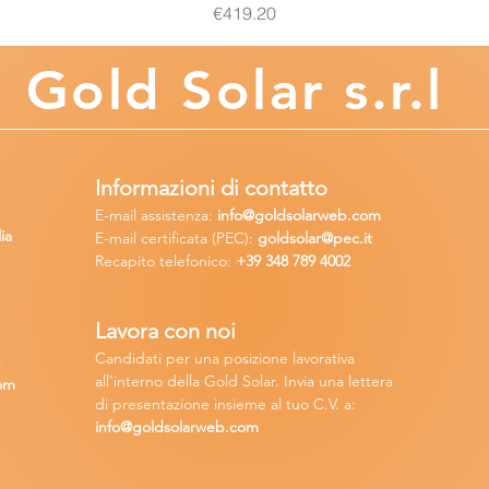
Price
€419.20
Gold
Solar s.r.l
Informazioni di contatto
E-mail assisten
za:
info
@goldsolarweb.com
ia
E-mail certificata (PEC):
goldsolar@pec.it
Recapito telefonico:
+39 348
789 4002
Lavora con n
oi
Candidati per una posizione lavora
tiva
2
all'interno della Gold Solar
.
Invia una lettera
om
di presentazione insieme al tuo C.V. a:
info@goldsolarweb.com