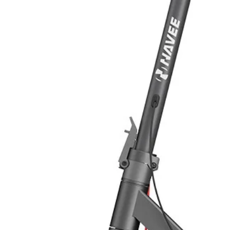
termovettore, così da attuare il tras
all’accumulo (bollitore).
Una centralina differenziale provve
circolazione, a seconda delle neces
disponibile.