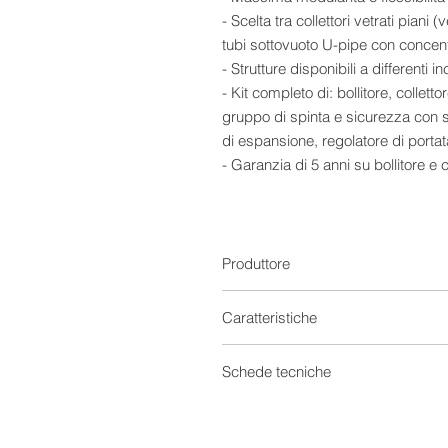
- Scelta tra collettori vetrati piani (v
tubi sottovuoto U-pipe con concen
- Strutture disponibili a differenti in
- Kit completo di: bollitore, colletto
gruppo di spinta e sicurezza con s
di espansione, regolatore di portata
- Garanzia di 5 anni su bollitore e co
- Garanzia di 2 anni sul resto dei
Specifiche tecniche
- 3 x
CMG SOLARI EVO 2500 H –
ORIZZONTALE 2,5 MQ
:
Produttore
Collettore vetrato piano selettivo o
assorbitore full plate con arpa in 
Caratteristiche
selettivo Blue-Select.
-
CMG SOLARI DS 500 – BOLLITO
Solare Termico
Schede tecniche
Serbatoio verticale a doppio serp
interno di vetrificazione liquida 
Capacità
Scheda tecnica
(EN 12438).