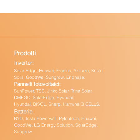
Prodotti
Inverter:
Solar Edge, Huawei, Fronius, Azzurro, Kostal,
Solis, GoodWe, Sungrow, Enphas
e.
Pannelli fotovoltaici:
Sun
Power, TSC, Jinko Solar, Trina Solar,
DMEGC, SolarEdge, Hyundai,
Hyundai, BISOL, Sharp, Hanwha Q CELLS.
Batteri
e:
BY
D, Tesla Powerwall,
Pylontech, Huawei,
GoodWe,
LG Energy Solution, SolarEdge,
Sungrow