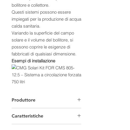
bollitore e collettore.
Questi sistemi possono essere
impiegati per la produzione di acqua
calda sanitaria.
Variando la superficie del campo
solare e il volume del bollitore, si
possono coprire le esigenze di
fabbricati di qualsiasi dimensione.
Esempi di installazione
Caratteristiche:
- Gestione automatizzata
Produttore
dell’impianto
- Massima modularità e flessibilità di
Caratteristiche
installazione
- Scelta tra collettori vetrati piani