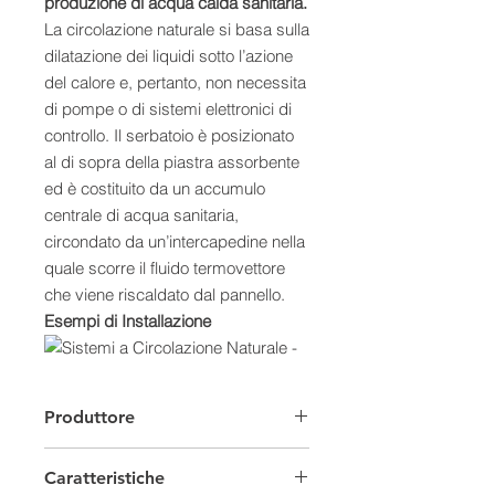
produzione di acqua calda sanitaria.
La circolazione naturale si basa sulla
dilatazione dei liquidi sotto l’azione
del calore e, pertanto, non necessita
di pompe o di sistemi elettronici di
controllo. Il serbatoio è posizionato
al di sopra della piastra assorbente
ed è costituito da un accumulo
centrale di acqua sanitaria,
circondato da un’intercapedine nella
quale scorre il fluido termovettore
che viene riscaldato dal pannello.
Esempi di Installazione
Caratteristiche:
Produttore
- Collettore altamente selettivo Excel
in lastra unica Blue-Select, saldato al
Caratteristiche
laser