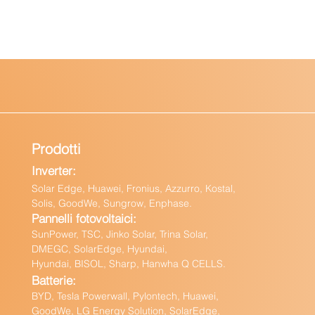
Prodotti
Inverter:
Solar Edge, Huawei, Fronius, Azzurro, Kostal,
Solis, GoodWe, Sungrow, Enphas
e.
Pannelli fotovoltaici:
Sun
Power, TSC, Jinko Solar, Trina Solar,
DMEGC, SolarEdge, Hyundai,
Hyundai, BISOL, Sharp, Hanwha Q CELLS.
Batteri
e:
BY
D, Tesla Powerwall,
Pylontech, Huawei,
GoodWe,
LG Energy Solution, SolarEdge,