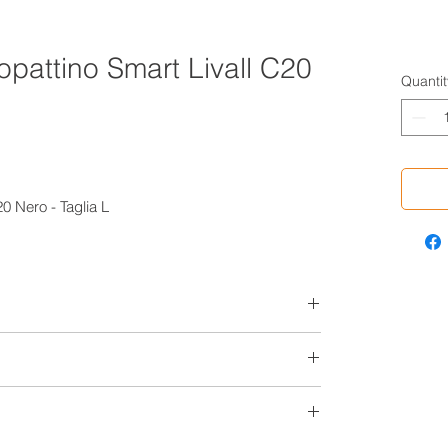
pattino Smart Livall C20
Quantit
0 Nero - Taglia L
Download Link
Download
Dimensions (mm)