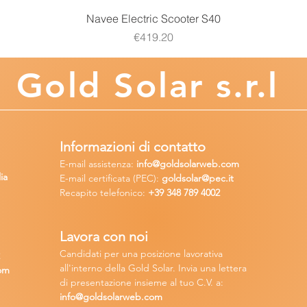
Quick View
Navee Electric Scooter S40
Price
€419.20
Gold
Solar s.r.l
Informazioni di contatto
E-mail assisten
za:
info
@goldsolarweb.com
ia
E-mail certificata (PEC):
goldsolar@pec.it
Recapito telefonico:
+39 348
789 4002
Lavora con n
oi
Candidati per una posizione lavora
tiva
2
all'interno della Gold Solar
.
Invia una lettera
om
di presentazione insieme al tuo C.V. a:
info@goldsolarweb.com