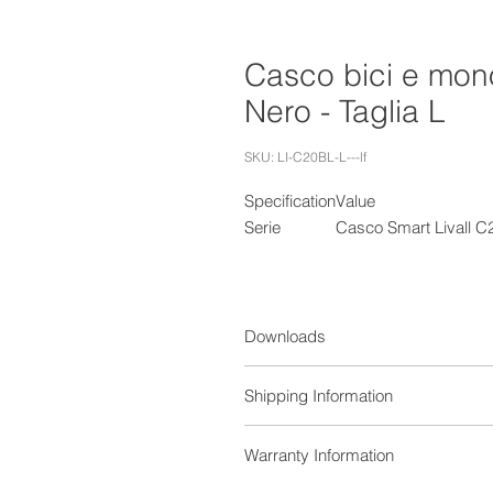
Casco bici e mono
Nero - Taglia L
SKU: LI-C20BL-L---lf
Specification
Value
Serie
Casco Smart Livall C2
Downloads
Title
Shipping Information
C20.pdf
Weight (kg)
Warranty Information