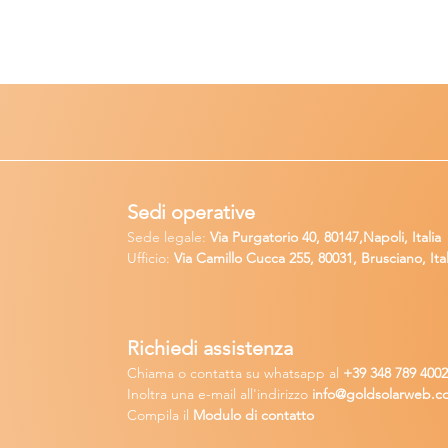
Sedi operative
Sede legale:
Via Purgatorio 40, 80147,Napoli, Italia
Ufficio:
Via Camillo Cucca
255, 80031, Brusciano, Ital
Richiedi
assistenza
Chiama o contatta su whatsapp
al
+
39 34
8 789 400
Inoltra una
e-m
ail all'indirizzo
in
fo@goldsolarw
e
b.c
Compila il
Modulo di contatto