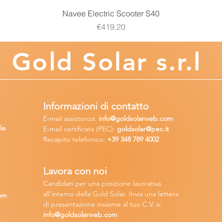
Quick View
Navee Electric Scooter S40
Price
€419.20
Gold
Solar s.r.l
Informazioni di contatto
E-mail assisten
za:
info
@goldsolarweb.com
ia
E-mail certificata (PEC):
goldsolar@pec.it
Recapito telefonico:
+39 348
789 4002
Lavora con n
oi
Candidati per una posizione lavora
tiva
2
all'interno della Gold Solar
.
Invia una lettera
om
di presentazione insieme al tuo C.V. a:
info@goldsolarweb.com