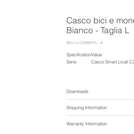
Casco bici e mono
Bianco - Taglia L
SKU: LI-C20WHT-L---lf
Specification
Value
Serie
Casco Smart Livall C2
Downloads
Title
Shipping Information
C20.pdf
Weight (kg)
Warranty Information