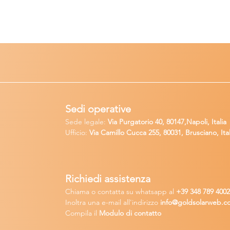
Sedi operative
Sede legale:
Via Purgatorio 40, 80147,Napoli, Italia
Ufficio:
Via Camillo Cucca
255, 80031, Brusciano, Ital
Richiedi
assistenza
Chiama o contatta su whatsapp
al
+
39 34
8 789 400
Inoltra una
e-m
ail all'indirizzo
in
fo@goldsolarw
e
b.c
Compila il
Modulo di contatto