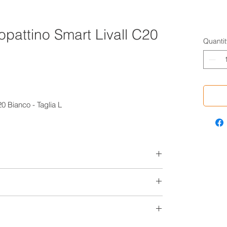
pattino Smart Livall C20
Quantit
0 Bianco - Taglia L
Download Link
Download
Dimensions (mm)