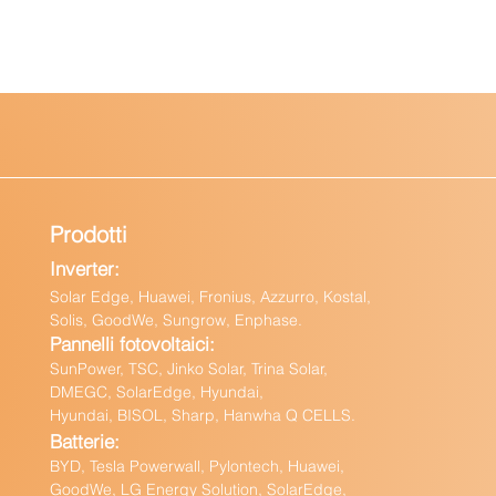
Prodotti
Inverter:
Solar Edge, Huawei, Fronius, Azzurro, Kostal,
Solis, GoodWe, Sungrow, Enphas
e.
Pannelli fotovoltaici:
Sun
Power, TSC, Jinko Solar, Trina Solar,
DMEGC, SolarEdge, Hyundai,
Hyundai, BISOL, Sharp, Hanwha Q CELLS.
Batteri
e:
BY
D, Tesla Powerwall,
Pylontech, Huawei,
GoodWe,
LG Energy Solution, SolarEdge,