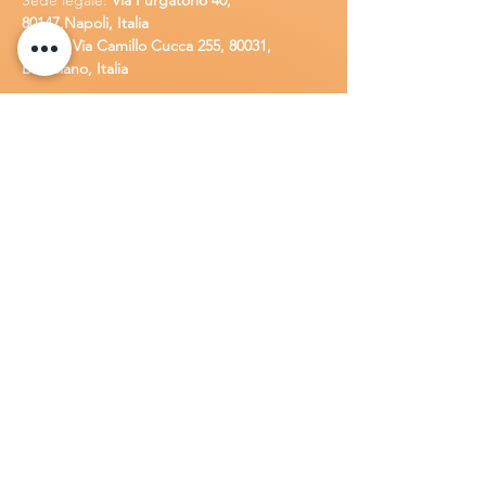
Sede legale:
Via Purgatorio 40,
80147,Napoli, Italia
Ufficio:
Via Camillo Cucca
255, 80031,
Brusciano, Italia
Richiedi
assistenza
Chiama o contatta su whatsapp
al
+
39
34
8 789 4002
Inoltra una
e-m
ail all'indirizzo
in
fo@goldsolarw
e
b.com
Compila il
Modulo di contatto
Lavora con n
oi
Candidati per una posizione lavora
tiva
all'interno della Gold Solar
.
Invia una
lettera di presentazione insieme al tuo
C.V. a:
info@goldsolarweb.com
Prodotti
Inverter: