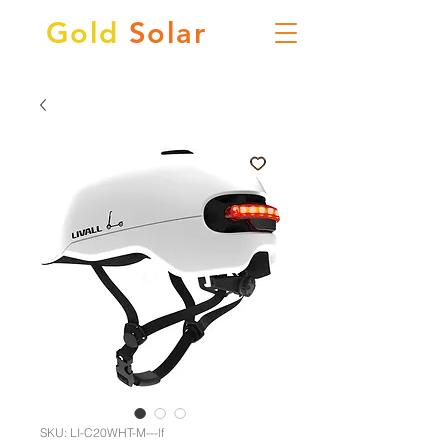
Gold
Solar
SKU: LI-C20WHT-M---lf