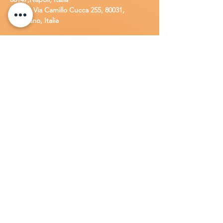
Ufficio:
Via Camillo Cucca
255, 80031,
Brusciano, Italia
Richiedi
assistenza
Chiama o contatta su whatsapp
al
+
39
34
8 789 4002
Inoltra una
e-m
ail all'indirizzo
in
fo@goldsolarw
e
b.com
Compila il
Modulo di contatto
Lavora con n
oi
Candidati per una posizione lavora
tiva
all'interno della Gold Solar
.
Invia una
lettera di presentazione insieme al tuo
C.V. a:
info@goldsolarweb.com
Prodotti
Inverter:
Solar Edge, Huawei, Fronius, Azzurro,