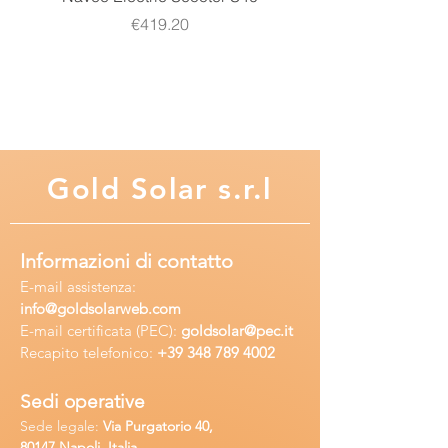
Price
€419.20
Gold
Solar s.r.l
Informazioni di contatto
E-mail assisten
za:
info
@goldsolarweb.com
E-mail certificata (PEC):
goldsolar@pec.it
Recapito telefonico:
+39 348
789 4002
Sedi operative
Sede legale:
Via Purgatorio 40,
80147,Napoli, Italia