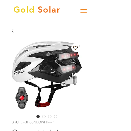
Gold
Solar
SKU: LI-BH60NEOWHT---lf