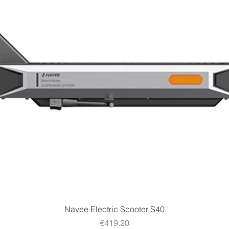
Quick View
Navee Electric Scooter S40
Price
€419.20