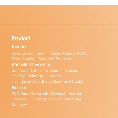
Prodotti
Inverter:
Solar Edge, Huawei, Fronius, Azzurro, Kostal,
Solis, GoodWe, Sungrow, Enphas
e.
Pannelli fotovoltaici:
Sun
Power, TSC, Jinko Solar, Trina Solar,
DMEGC, SolarEdge, Hyundai,
Hyundai, BISOL, Sharp, Hanwha Q CELLS.
Batteri
e:
BY
D, Tesla Powerwall,
Pylontech, Huawei,
GoodWe,
LG Energy Solution, SolarEdge,
Sungrow