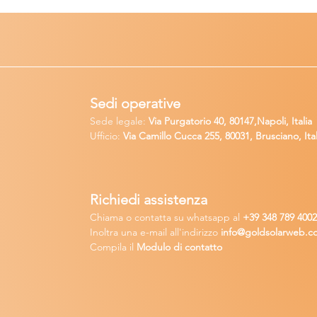
Sedi operative
Sede legale:
Via Purgatorio 40, 80147,Napoli, Italia
Ufficio:
Via Camillo Cucca
255, 80031, Brusciano, Ital
Richiedi
assistenza
Chiama o contatta su whatsapp
al
+
39 34
8 789 400
Inoltra una
e-m
ail all'indirizzo
in
fo@goldsolarw
e
b.c
Compila il
Modulo di contatto