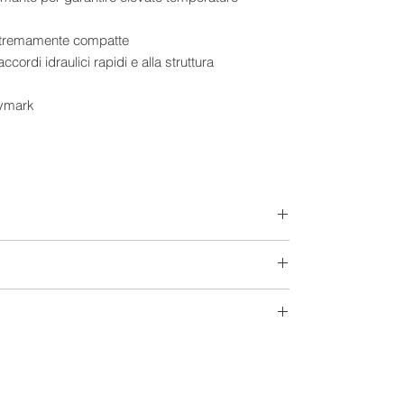
stremamente compatte
ccordi idraulici rapidi e alla struttura
eymark
300 Lt
5-6 Persone