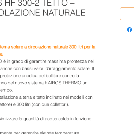
 HF 300-2 TETTO –
COLAZIONE NATURALE
stema solare a circolazione naturale
300 litri
per la
ia
è in grado di garantire massima prontezza nel
anche con bassi valori d’irraggiamento solare. Il
 protezione anodica del bollitore contro la
a fanno del nuovo sistema KAIROS THERMO un
 tempo.
tallazione a terra e tetto inclinato nei modelli con
ore) e 300 litri (con due collettori).
simizzare la quantità di acqua calda in funzione
ormante per garantire elevate temperature