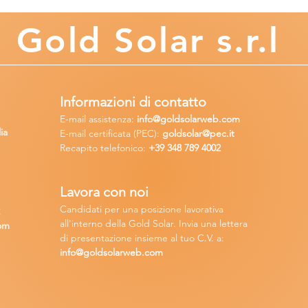
Gold
Solar s.r.l
Informazioni di contatto
E-mail assisten
za:
info
@goldsolarweb.com
ia
E-mail certificata (PEC):
goldsolar@pec.it
Recapito telefonico:
+39 348
789 4002
Lavora con n
oi
Candidati per una posizione lavora
tiva
2
all'interno della Gold Solar
.
Invia una lettera
om
di presentazione insieme al tuo C.V. a:
info@goldsolarweb.com