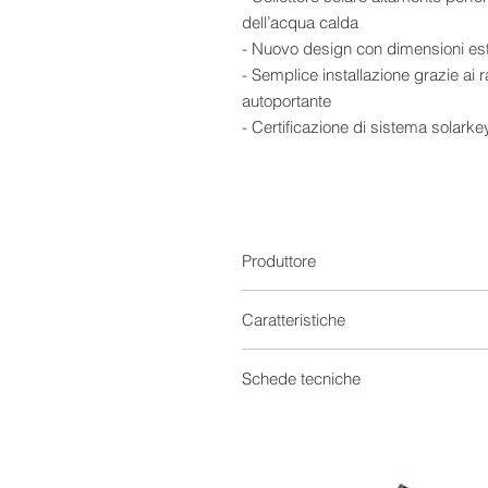
dell’acqua calda
- Nuovo design con dimensioni e
- Semplice installazione grazie ai ra
autoportante
- Certificazione di sistema solark
Produttore
Caratteristiche
Solare Termico
Schede tecniche
Capacità
Scheda tecnica 0
Scheda tecnica 1
Fabbisogno