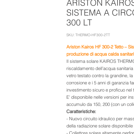
ARISTON KAIROS
SISTEMA A CIR
300 LT
SKU: THERMO-HF300-2TT
Ariston
Kairos HF 300-2 Tetto – Si
produzione di acqua calda sanitar
Il sistema solare KAIROS THERMO 
riscaldamento dell’acqua sanitaria 
vetro testato contro la grandine, la
corrosione e i 5 anni di garanzi
investimento sicuro e proficuo nel
E' disponibile nelle versioni per ins
accumulo da 150, 200 (con un collett
Caratteristiche:
- Nuovo circuito idraulico per mas
della radiazione solare disponibile
- Collettore solare altamente perf