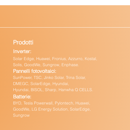
Prodotti
Inverter:
Solar Edge, Huawei, Fronius, Azzurro, Kostal,
Solis, GoodWe, Sungrow, Enphas
e.
Pannelli fotovoltaici:
Sun
Power, TSC, Jinko Solar, Trina Solar,
DMEGC, SolarEdge, Hyundai,
Hyundai, BISOL, Sharp, Hanwha Q CELLS.
Batteri
e:
BY
D, Tesla Powerwall,
Pylontech, Huawei,
GoodWe,
LG Energy Solution, SolarEdge,
Sungrow