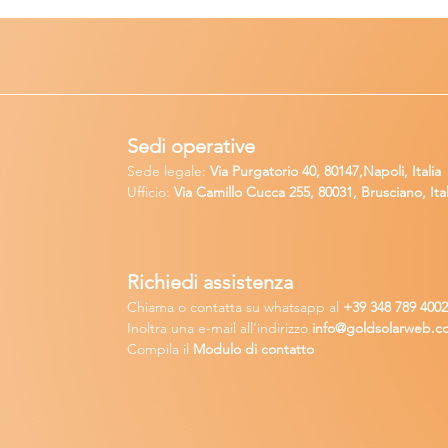
Sedi operative
Sede legale:
Via Purgatorio 40, 80147,Napoli, Italia
Ufficio:
Via Camillo Cucca
255, 80031, Brusciano, Ital
Richiedi
assistenza
Chiama o contatta su whatsapp
al
+
39 34
8 789 400
Inoltra una
e-m
ail all'indirizzo
in
fo@goldsolarw
e
b.c
Compila il
Modulo di contatto