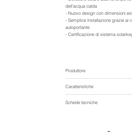
dell’acqua calda
- Nuovo design con dimensioni e
- Semplice installazione grazie ai ra
autoportante
- Certificazione di sistema solark
Produttore
Caratteristiche
Solare Termico
Schede tecniche
Capacità
Scheda tecnica 0
Scheda tecnica 1
Fabbisogno