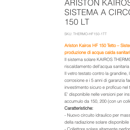
ARISTON KAIROS
SISTEMA A CIR
150 LT
SKU: THERMO-HF150-1TT
Ariston
Kairos HF 150 Tetto – Siste
produzione di acqua calda sanitar
Il sistema solare KAIROS THERMO 
riscaldamento dell’acqua sanitaria
Il vetro testato contro la grandine,
corrosione e i 5 anni di garanzi
investimento sicuro e proficuo nel
E' disponibile nelle versioni per ins
accumulo da 150, 200 (con un collett
Caratteristiche:
- Nuovo circuito idraulico per mas
della radiazione solare disponibile
- Collettore solare altamente perf