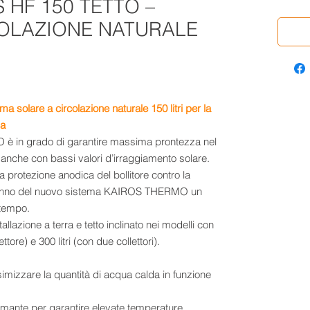
 HF 150 TETTO –
COLAZIONE NATURALE
ma solare a circolazione naturale 150 litri
per la
ia
è in grado di garantire massima prontezza nel
 anche con bassi valori d’irraggiamento solare.
 la protezione anodica del bollitore contro la
a fanno del nuovo sistema KAIROS THERMO un
 tempo.
tallazione a terra e tetto inclinato nei modelli con
ore) e 300 litri (con due collettori).
simizzare la quantità di acqua calda in funzione
ormante per garantire elevate temperature