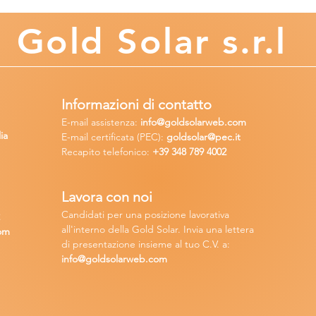
Gold
Solar s.r.l
Informazioni di contatto
E-mail assisten
za:
info
@goldsolarweb.com
ia
E-mail certificata (PEC):
goldsolar@pec.it
Recapito telefonico:
+39 348
789 4002
Lavora con n
oi
Candidati per una posizione lavora
tiva
2
all'interno della Gold Solar
.
Invia una lettera
om
di presentazione insieme al tuo C.V. a:
info@goldsolarweb.com