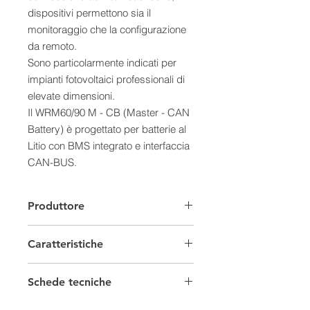
dispositivi permettono sia il
monitoraggio che la configurazione
da remoto.
Sono particolarmente indicati per
impianti fotovoltaici professionali di
elevate dimensioni.
Il WRM60/90 M - CB (Master - CAN
Battery) è progettato per batterie al
Litio con BMS integrato e interfaccia
CAN-BUS.
Il WRM60/90 M - SB (Master -Shunt
Battery) dispone, invece, di un
Produttore
proprio Battery Monitor WBM che
riesce a controllare i flussi energetici
Caratteristiche
della batteria comunicando tramite il
WBUS.
Regolatori di carica
Il WBUS è un bus di controllo
Schede tecniche
proprietario per comunicare con i
Tensione
12-24-48 V
Scheda tecnica