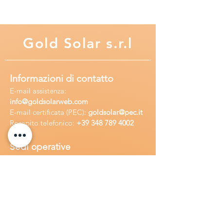
Attraverso la connessione internet è
possibile il collegamento al cloud
WRM MONITOR per il monitoraggio
Gold
Solar s.r.l
e il controllo remoto del proprio
impianto.
Informazioni di contatto
E-mail assisten
za:
info
@goldsolarweb.com
E-mail certificata (PEC):
goldsolar@pec.it
Recapito telefonico:
+39 348
789 4002
Sedi operative
Sede legale:
Via Purgatorio 40,
80147,Napoli, Italia
Ufficio:
Via Camillo Cucca
255, 80031,
Brusciano, Italia
Richiedi
assistenza