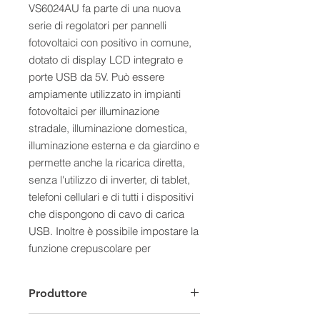
VS6024AU fa parte di una nuova
serie di regolatori per pannelli
fotovoltaici con positivo in comune,
dotato di display LCD integrato e
porte USB da 5V. Può essere
ampiamente utilizzato in impianti
fotovoltaici per illuminazione
stradale, illuminazione domestica,
illuminazione esterna e da giardino e
permette anche la ricarica diretta,
senza l'utilizzo di inverter, di tablet,
telefoni cellulari e di tutti i dispositivi
che dispongono di cavo di carica
USB. Inoltre è possibile impostare la
funzione crepuscolare per
accensione automatica nelle ore di
buio per lampadine 12V o 24V (a
Produttore
seconda della tensione di
funzionamento dell'impianto) per un