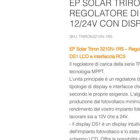
EP SOLAR TRIRO
REGOLATORE DI
12/24V CON DIS
SKU: TRIRON3210N-1RS
EP Solar Triron 3210N-1RS – Rego
DS1 LCD e interfaccia RCS
Il regolatore di carica della serie
tecnologia MPPT.
L'unità principale è un regolatore 
tipologie di display e interfacce c
secondo le proprie esigenze. L'al
produzione dal fotovoltaico minimi
rendimento del vostro impianto fotov
lavorare sia a 12V che a 24V.
- Il display DS1 è un display intui
dell'impianto fotovoltaico e lo stat
schermo LCD. Offre la possibilità d