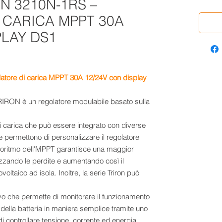
N 3210N-1RS –
 CARICA MPPT 30A
PLAY DS1
latore di carica MPPT 30A 12/24V con display
 TRIRON è un regolatore modulabile basato sulla
di carica che può essere integrato con diverse
he permettono di personalizzare il regolatore
goritmo dell'MPPT garantisce una maggior
zzando le perdite e aumentando così il
oltaico ad isola. Inoltre, la serie Triron può
tivo che permette di monitorare il funzionamento
o della batteria in maniera semplice tramite uno
i controllare tensione, corrente ed energia