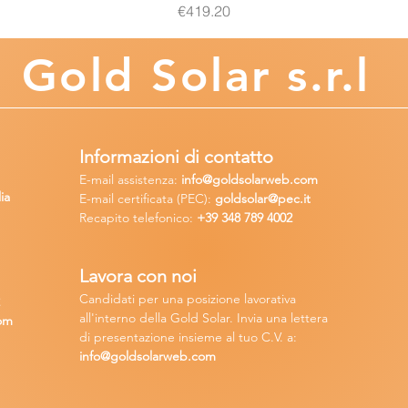
Price
€419.20
Gold
Solar s.r.l
Informazioni di contatto
E-mail assisten
za:
info
@goldsolarweb.com
ia
E-mail certificata (PEC):
goldsolar@pec.it
Recapito telefonico:
+39 348
789 4002
Lavora con n
oi
Candidati per una posizione lavora
tiva
2
all'interno della Gold Solar
.
Invia una lettera
om
di presentazione insieme al tuo C.V. a:
info@goldsolarweb.com