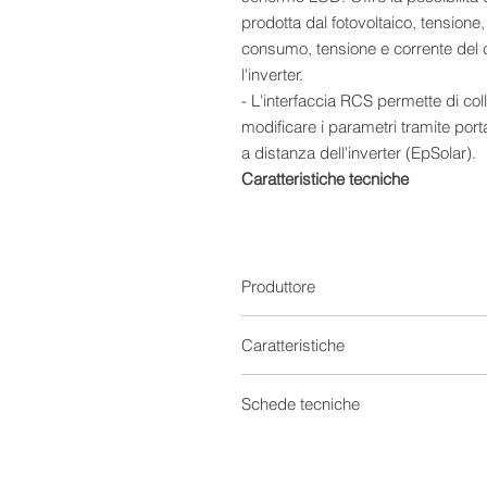
prodotta dal fotovoltaico, tensione
consumo, tensione e corrente del 
l'inverter.
- L'interfaccia RCS permette di col
modificare i parametri tramite porta
a distanza dell'inverter (EpSolar).
Caratteristiche tecniche
Identificazione automatica, carica 
Design modulare, combinazione va
Supporta la funzione hot swapping
Algoritmo di controllo MPPT avanza
Produttore
tempo di perdita
Velocità di tracciamento ultraveloc
Caratteristiche
Monitoraggio e riconoscimento ac
Efficienza di conversione di picco
Regolatori di carica
Schede tecniche
Funzione di limitazione automatica 
Compatibile con batterie al piombo-a
Tensione
Scheda tecnica 0
Ampio range di tensione operativ
Scheda tecnica 1