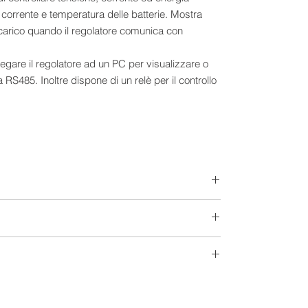
, corrente e temperatura delle batterie. Mostra
carico quando il regolatore comunica con
legare il regolatore ad un PC per visualizzare o
 RS485. Inoltre dispone di un relè per il controllo
il driver per ciascun modulo
ria per soddisfare le diverse esigenze
 (solo per lo stesso modello)
to per minimizzare il tasso di perdita di MPP e il
e e alta efficienza di tracciamento ≥99,5%
curato di più MPP
 del 98%
della potenza di carica e corrente di carica
cido e batterie al litio
12-24 V
a MPP