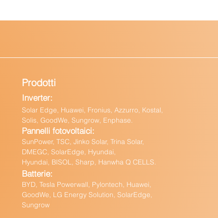
Prodotti
Inverter:
Solar Edge, Huawei, Fronius, Azzurro, Kostal,
Solis, GoodWe, Sungrow, Enphas
e.
Pannelli fotovoltaici:
Sun
Power, TSC, Jinko Solar, Trina Solar,
DMEGC, SolarEdge, Hyundai,
Hyundai, BISOL, Sharp, Hanwha Q CELLS.
Batteri
e:
BY
D, Tesla Powerwall,
Pylontech, Huawei,
GoodWe,
LG Energy Solution, SolarEdge,
Sungrow