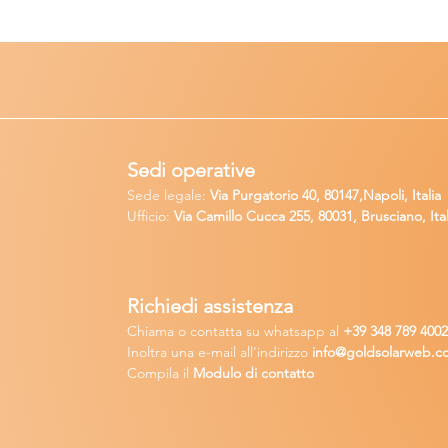
Sedi operative
Sede legale:
Via Purgatorio 40, 80147,Napoli, Italia
Ufficio:
Via Camillo Cucca
255, 80031, Brusciano, Ital
Richiedi
assistenza
Chiama o contatta su whatsapp
al
+
39 34
8 789 400
Inoltra una
e-m
ail all'indirizzo
in
fo@goldsolarw
e
b.c
Compila il
Modulo di contatto