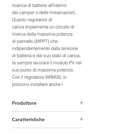
ricarica di batterie all’interno
dei camper o delle imbarcazioni.
Questo regolatore di
carica implementa un circuito di
ricerca della massima potenza
di pannello (MPPT) che,
indipendentemente dalla tensione
di batteria e dal suo stato di carica,
fa sempre lavorare il modulo PV nel
suo punto di massima potenza.
Con il regolatore WRM20, si
possono installare anche i
più economici moduli normalmente
impiegati per sistemi connessi a
Produttore
rete, con un numero di celle diverso
da 36 o 72. Si possono, inoltre,
Caratteristiche
impiegare i moduli in silicio amorfo
normalmente non adatti ai regolatori