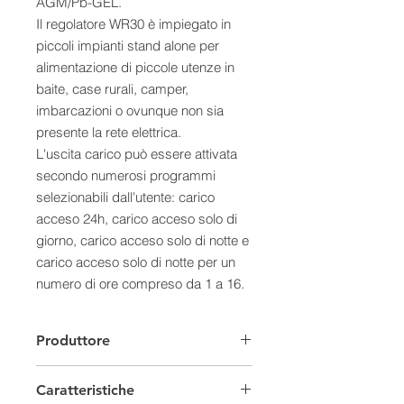
AGM/Pb-GEL.
Il regolatore WR30 è impiegato in
piccoli impianti stand alone per
alimentazione di piccole utenze in
baite, case rurali, camper,
imbarcazioni o ovunque non sia
presente la rete elettrica.
L'uscita carico può essere attivata
secondo numerosi programmi
selezionabili dall'utente: carico
acceso 24h, carico acceso solo di
giorno, carico acceso solo di notte e
carico acceso solo di notte per un
numero di ore compreso da 1 a 16.
Il WR30 rileva lo stato giorno/notte in
base alla tensione di pannello,
Produttore
quindi non è necessario collegare
ulteriori sensori al regolatore.
Caratteristiche
I vari programmi di gestione carico