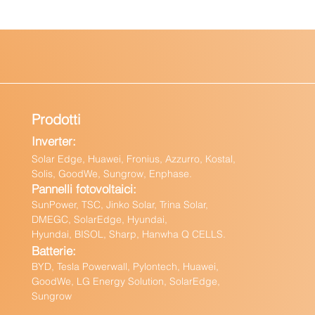
Prodotti
Inverter:
Solar Edge, Huawei, Fronius, Azzurro, Kostal,
Solis, GoodWe, Sungrow, Enphas
e.
Pannelli fotovoltaici:
Sun
Power, TSC, Jinko Solar, Trina Solar,
DMEGC, SolarEdge, Hyundai,
Hyundai, BISOL, Sharp, Hanwha Q CELLS.
Batteri
e:
BY
D, Tesla Powerwall,
Pylontech, Huawei,
GoodWe,
LG Energy Solution, SolarEdge,
Sungrow