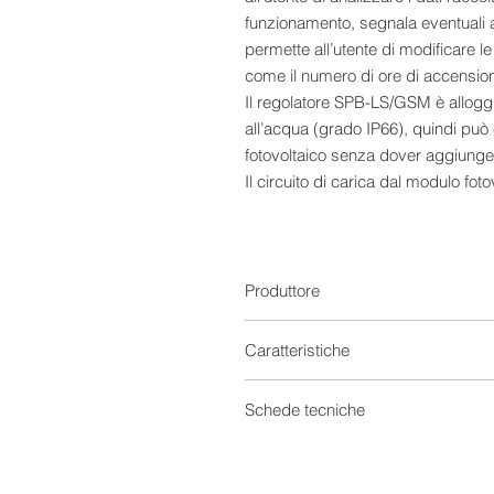
funzionamento, segnala eventuali 
permette all’utente di modificare 
come il numero di ore di accensione
Il regolatore SPB-LS/GSM è alloggia
all’acqua (grado IP66), quindi può 
fotovoltaico senza dover aggiungere
Il circuito di carica dal modulo fot
ricerca del punto di massima pote
campo di tensioni, è ammessa una
Caratteristiche
- 12V / 24V tensione di batteria
Produttore
- 225W/450W max PV per sistemi 
- Carica MPPT con tensione del mo
Caratteristiche
- Diodo di blocco integrato
- Batterie al piombo ermetiche o a
Regolatori di carica
Schede tecniche
- Compensazione in temperatura de
- Protezione di Low Battery
Tensione
Scheda tecnica 0
- Protezione di Over-temperature
Scheda tecnica 1