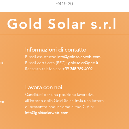
Price
€419.20
Gold
Solar s.r.l
Informazioni di contatto
E-mail assisten
za:
info
@goldsolarweb.com
ia
E-mail certificata (PEC):
goldsolar@pec.it
Recapito telefonico:
+39 348
789 4002
Lavora con n
oi
Candidati per una posizione lavora
tiva
2
all'interno della Gold Solar
.
Invia una lettera
om
di presentazione insieme al tuo C.V. a:
info@goldsolarweb.com