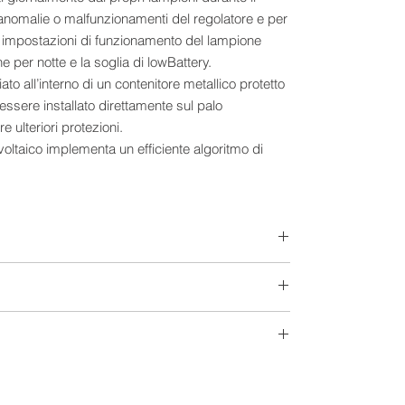
anomalie o malfunzionamenti del regolatore e per
le impostazioni di funzionamento del lampione
 per notte e la soglia di lowBattery.
to all’interno di un contenitore metallico protetto
essere installato direttamente sul palo
 ulteriori protezioni.
ovoltaico implementa un efficiente algoritmo di
nza (MPPT), in grado di funzionare su un esteso
 tensione massima sul modulo fino a 100V.
12V/24V
dulo fino a 100V
d acido libero
lla tensione di carica
12-24 V