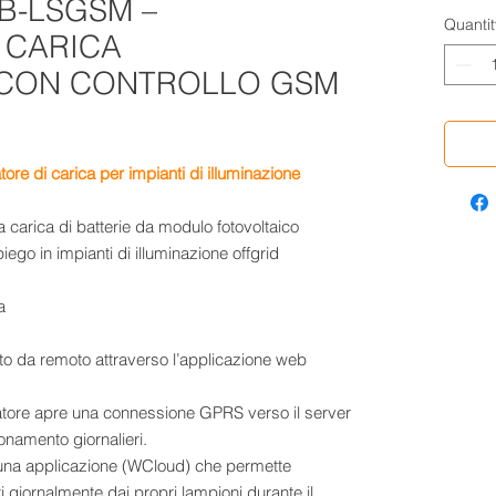
B-LSGSM –
Quantit
 CARICA
 CON CONTROLLO GSM
 di carica per impianti di illuminazione
carica di batterie da modulo fotovoltaico
ego in impianti di illuminazione offgrid
o da remoto attraverso l’applicazione web
latore apre una connessione GPRS verso il server
onamento giornalieri.
una applicazione (WCloud) che permette
lti giornalmente dai propri lampioni durante il