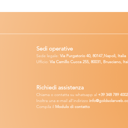
Sedi operative
Sede legale:
Via Purgatorio 40, 80147,Napoli, Italia
Ufficio:
Via Camillo Cucca
255, 80031, Brusciano, Ital
Richiedi
assistenza
Chiama o contatta su whatsapp
al
+
39 34
8 789 400
Inoltra una
e-m
ail all'indirizzo
in
fo@goldsolarw
e
b.c
Compila il
Modulo di contatto