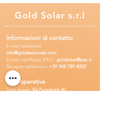
Gold
Solar s.r.l
Informazioni di contatto
E-mail assisten
za:
info
@goldsolarweb.com
E-mail certificata (PEC):
goldsolar@pec.it
Recapito telefonico:
+39 348
789 4002
Sedi operative
Sede legale:
Via Purgatorio 40,
80147,Napoli, Italia
Ufficio:
Via Camillo Cucca
255, 80031,
Brusciano, Italia
Richiedi
assistenza
Chiama o contatta su whatsapp
al
+
39
34
8 789 4002