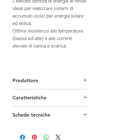
L'elevata densità di energia le rende
ideali per realizzare sistemi di
accumulo ciclici per energia solare
ed eolica.
Ottima resistenza alle temperature
(basse ed alte) e alle correnti
elevate di carica e scarica.
Produttore
Caratteristiche
Batterie Solari
Schede tecniche
Capacità
200/299 Ah
Scheda tecnica
Tecnologia
Agm