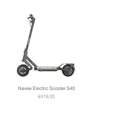
Tensione
12 V
Navee Electric Scooter S40
Navee Electric Scooter 
Price
€419.20