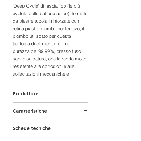
'Deep Cycle' di fascia Top (le più
evolute delle batterie acido), formato
da piastre tubolari rinforzate con
retina piastra piombo contenitivo, il
piombo utilizzato per questa
tipologia di elemento ha una
purezza del 99.99%, presso fuso
senza saldature, che la rende molto
resistente alle corrosioni e alle
sollecitazioni meccaniche e
termiche.
Caratteristiche:
Produttore
- Questi elementi OPzS da 2 Volt,
messi in serie compongono pacchi
Caratteristiche
batterie da 12/24/48 Volt.
- Garantiscono affidabilità, stabilità e
Batterie Solari
una vita media lunga paragonabile
Schede tecniche
solo alla litio.
Capacità
1000/2999 Ah