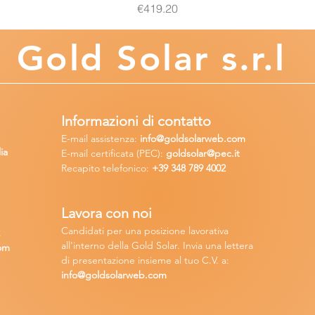
Price
€419.20
Gold
Solar s.r.l
Informazioni di contatto
E-mail assisten
za:
info
@goldsolarweb.com
ia
E-mail certificata (PEC):
goldsolar@pec.it
Recapito telefonico:
+39 348
789 4002
Lavora con n
oi
Candidati per una posizione lavora
tiva
2
all'interno della Gold Solar
.
Invia una lettera
om
di presentazione insieme al tuo C.V. a:
info@goldsolarweb.com