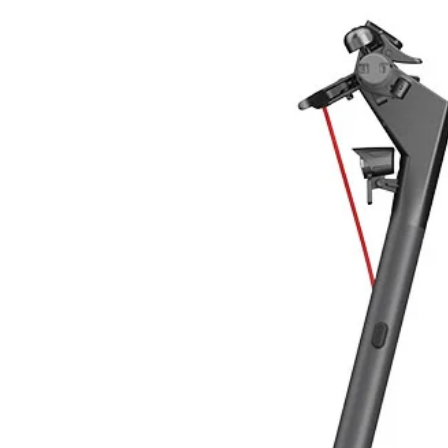
Tensione
E’ una novità che rappresenta una r
Capacità
tecnologico riconosciuto come FIAM
l’autoconsumo, che grazie a FIAM
fabbisogno di energia di un’abitaz
Con le batterie per l’accumulo è inf
variabilità dei sistemi di generazi
prodotta e utilizzarla quando serv
assenza di sole o durante le ore no
FIAMM RES (accumulatore di energi
l'energia generata dalle fonti rinn
autonomia, affidabilità e sicurezza.
Con una gamma di 6 modelli (dispo
fino al 12,5 KWH, FIAMM RES oltre a
funzione di back – up, assicurando 
caso di interruzione di corrente dal
Grazie al design compatto, svilup