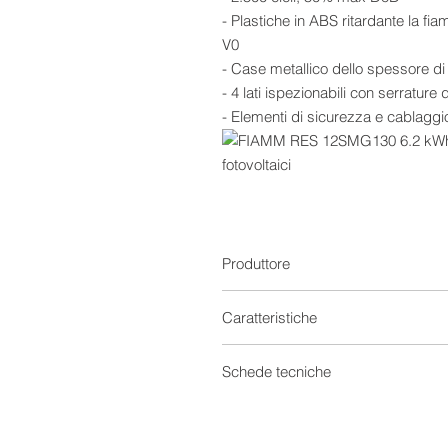
- Plastiche in ABS ritardante la 
V0
- Case metallico dello spessore 
- 4 lati ispezionabili con serrature 
- Elementi di sicurezza e cablaggio
Il sistema FIAMM RES (Residential
di energia elettrica e di limitarne
considerevole l’efficienza del tuo i
Con un design compatto ed elevate
Produttore
autonomia elettrica in ambito dom
e affidabilità senza compromessi.
Caratteristiche
L’ingombro ridotto ne permette l’i
potenza modulabile lo rende facil
Accumulo Batterie
Schede tecniche
fotovoltaico, favorendo un’intellige
dei costi di approvvigionamento da
Tecnologia
Scheda tecnica