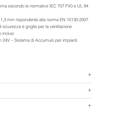
fiamma secondo le normative IEC 707 FV0 e UL 94
di 1,3 mm rispondente alla norma EN 10130:2007
di sicurezza e griglie per la ventilazione
 inclusi
 Energy Storage) consente di ridurre l’acquisto
 lo scambio con la rete, ottimizzando in modo
mpianto.
 prestazioni, il sistema Fiamm Res offre
estico, garantendo benessere in piena sicurezza
nserimento anche in spazi angusti, mentre la
mente integrabile a qualunque impianto
nte gestione dell’energia e una sensibile riduzione
lla rete.
Gel