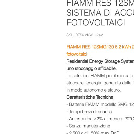
FIAMM RES 12SM
SISTEMA DI ACC
FOTOVOLTAICI
SKU: RES6.2KWH-24V
FIAMM RES 12SMG130
6.2 kWh 
fotovoltaici
Residential Energy Storage System
uno stoccaggio affidabile.
Le soluzioni FIAMM per il mercato 
stoccare l’energia, generata dalle 
in modo autonomo e sicuro.
Caratteristiche Tecniche
- Batterie FIAMM modello SMG 12V
- Tempi brevi di ricarica
- Autoscarica <2% al mese a 20°
- Senza manutenzione
- 2.500 cicli, 50% max DoD