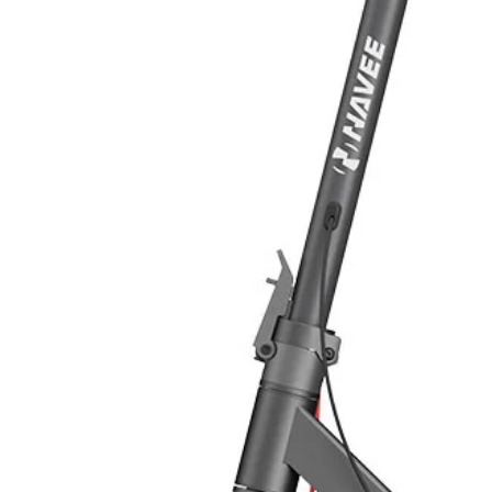
ingombro ridotto e quindi può esser
La potenza modulabile lo rende fa
fotovoltaico.
Che si tratti di interventi di retrofi
installazione di nuovi impianti, F
l’ambiente, eliminando sprechi, ridu
scegliere quando usare l’energia d
consumo successivo.