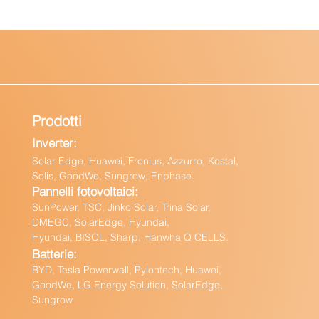
Prodotti
Inverter:
Solar Edge, Huawei, Fronius, Azzurro, Kostal,
Solis, GoodWe, Sungrow, Enphas
e.
Pannelli fotovoltaici:
Sun
Power, TSC, Jinko Solar, Trina Solar,
DMEGC, SolarEdge, Hyundai,
Hyundai, BISOL, Sharp, Hanwha Q CELLS.
Batteri
e:
BY
D, Tesla Powerwall,
Pylontech, Huawei,
GoodWe,
LG Energy Solution, SolarEdge,
Sungrow