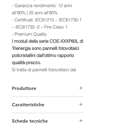
- Garanzia rendimento: 12 anni
all’90% | 25 anni all’80%
- Certificati: IEC61215 – IEC61730-1
– IEC61730 -2 – Fire Class 1
- Premium Quality
I moduli della serie COE-XXXP60L di
Trienergia sono pannelli fotovoltaici
policristallini dall’ottimo rapporto
qualità-prezzo.
Si tratta di pannelli fotovoltaici dai
prezzi economici, adatti per chi
cerca la convenienza, ma senza
Produttore
rinunciare a un prodotto di qualità.
Questi moduli standard da 60 celle
Caratteristiche
sono ideali per la copertura di tetti
classici in abitazioni e aziende e
Moduli Fotovoltaici
sono adatti anche per grandi
Schede tecniche
installazioni, ad esempio per
Provenienza
Europeo
Scheda tecnica