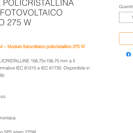
A POLICRISTALLINA
Quantit
 FOTOVOLTAICO
O 275 W
M – Modulo fotovoltaico policristallino 275 W
POLICRISTALLINE 156,75x156,75 mm a 5
rmative IEC 61215 e IEC 61730. Disponibile in
 Wp
sso
mmoniaca