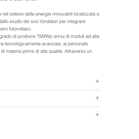
nel settore delle energie rinnovabili localizzata a
llo studio dei soci fondatori per integrare
temi fotovoltaici.
n grado di produrre 75MWp annui di moduli ad alta
tiva tecnologicamente avanzata, al personale
o di materie prime di alta qualità. Attraverso un
ngolo modulo prodotto viene testato in un
alibrato tramite modulo testato dall’Istituto
onsente di verificarne le caratteristiche
 nei limiti dei valori di tolleranza, e di generare
nterno dell’azienda ed è disponibile su richiesta
he per il cliente finale.
Extra-Europeo