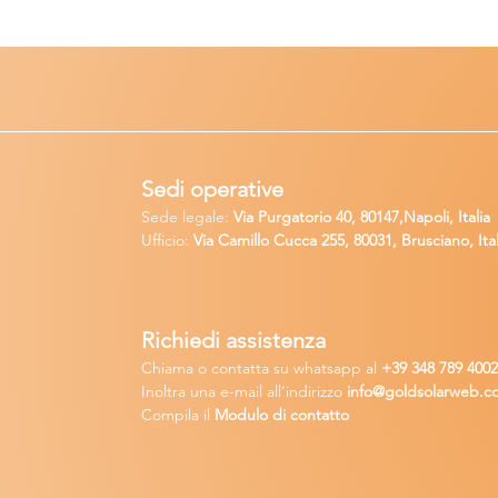
Sedi operative
Sede legale:
Via Purgatorio 40, 80147,Napoli, Italia
Ufficio:
Via Camillo Cucca
255, 80031, Brusciano, Ital
Richiedi
assistenza
Chiama o contatta su whatsapp
al
+
39 34
8 789 400
Inoltra una
e-m
ail all'indirizzo
in
fo@goldsolarw
e
b.c
Compila il
Modulo di contatto