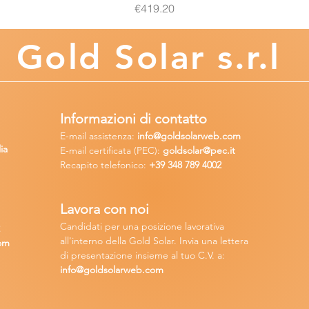
Price
€419.20
Gold
Solar s.r.l
Informazioni di contatto
E-mail assisten
za:
info
@goldsolarweb.com
ia
E-mail certificata (PEC):
goldsolar@pec.it
Recapito telefonico:
+39 348
789 4002
Lavora con n
oi
Candidati per una posizione lavora
tiva
2
all'interno della Gold Solar
.
Invia una lettera
om
di presentazione insieme al tuo C.V. a:
info@goldsolarweb.com