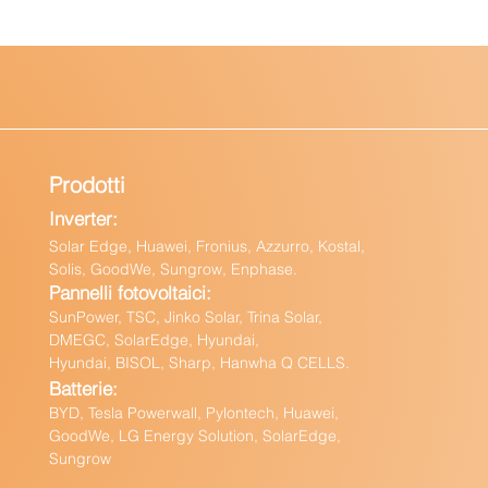
Prodotti
Inverter:
Solar Edge, Huawei, Fronius, Azzurro, Kostal,
Solis, GoodWe, Sungrow, Enphas
e.
Pannelli fotovoltaici:
Sun
Power, TSC, Jinko Solar, Trina Solar,
DMEGC, SolarEdge, Hyundai,
Hyundai, BISOL, Sharp, Hanwha Q CELLS.
Batteri
e:
BY
D, Tesla Powerwall,
Pylontech, Huawei,
GoodWe,
LG Energy Solution, SolarEdge,
Sungrow