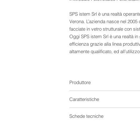
SPS istem Srl è una realtà operante 
Verona. L’azienda nasce nel 2005 da
facciate in vetro strutturale con sis
Oggi SPS istem Srl è una realtà i
efficienza grazie alla linea produt
altamente qualificato, ed all’utilizz
severo controllo di qualità ogni si
simulatore solare quotidianamente c
Svizzero ISAAC. Questa procedura c
tecniche ed il corretto funzionamento
Produttore
un report che viene archiviato all’i
sia per l’installatore dell’impianto, c
Caratteristiche
Moduli Fotovoltaici
Schede tecniche
Provenienza
Scheda tecnica