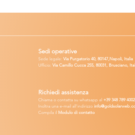
Sedi operative
Sede legale:
Via Purgatorio 40, 80147,Napoli, Italia
Ufficio:
Via Camillo Cucca
255, 80031, Brusciano, Ital
Richiedi
assistenza
Chiama o contatta su whatsapp
al
+
39 34
8 789 400
Inoltra una
e-m
ail all'indirizzo
in
fo@goldsolarw
e
b.c
Compila il
Modulo di contatto