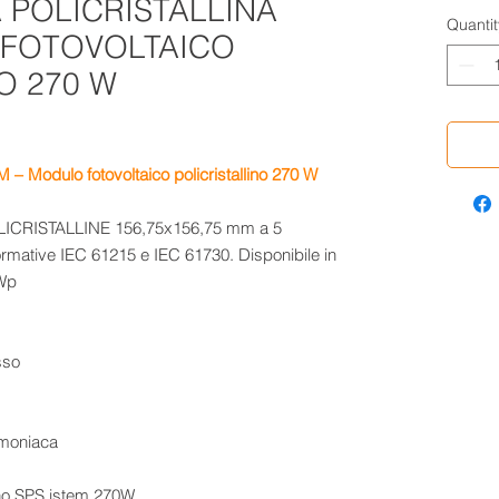
A POLICRISTALLINA
Quantit
 FOTOVOLTAICO
O 270 W
M – Modulo fotovoltaico policristallino 270 W
POLICRISTALLINE 156,75x156,75 mm a 5
rmative IEC 61215 e IEC 61730. Disponibile in
 Wp
sso
mmoniaca