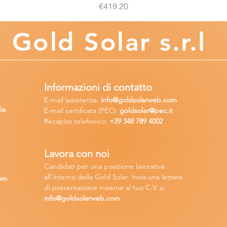
Price
€419.20
Gold
Solar s.r.l
Informazioni di contatto
E-mail assisten
za:
info
@goldsolarweb.com
ia
E-mail certificata (PEC):
goldsolar@pec.it
Recapito telefonico:
+39 348
789 4002
Lavora con n
oi
Candidati per una posizione lavora
tiva
2
all'interno della Gold Solar
.
Invia una lettera
om
di presentazione insieme al tuo C.V. a:
info@goldsolarweb.com