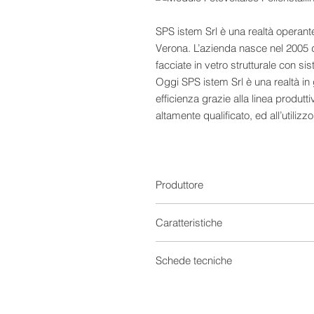
SPS istem Srl è una realtà operante 
Verona. L’azienda nasce nel 2005 da
facciate in vetro strutturale con sis
Oggi SPS istem Srl è una realtà i
efficienza grazie alla linea produt
altamente qualificato, ed all’utilizz
severo controllo di qualità ogni si
simulatore solare quotidianamente c
Svizzero ISAAC. Questa procedura c
tecniche ed il corretto funzionamento
Produttore
un report che viene archiviato all’i
sia per l’installatore dell’impianto, c
Caratteristiche
Moduli Fotovoltaici
Schede tecniche
Provenienza
Scheda tecnica