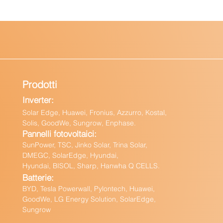
Prodotti
Inverter:
Solar Edge, Huawei, Fronius, Azzurro, Kostal,
Solis, GoodWe, Sungrow, Enphas
e.
Pannelli fotovoltaici:
Sun
Power, TSC, Jinko Solar, Trina Solar,
DMEGC, SolarEdge, Hyundai,
Hyundai, BISOL, Sharp, Hanwha Q CELLS.
Batteri
e:
BY
D, Tesla Powerwall,
Pylontech, Huawei,
GoodWe,
LG Energy Solution, SolarEdge,
Sungrow