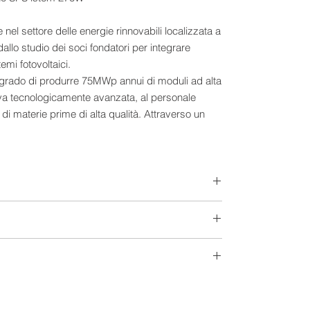
nel settore delle energie rinnovabili localizzata a
llo studio dei soci fondatori per integrare
temi fotovoltaici.
n grado di produrre 75MWp annui di moduli ad alta
tiva tecnologicamente avanzata, al personale
o di materie prime di alta qualità. Attraverso un
ngolo modulo prodotto viene testato in un
alibrato tramite modulo testato dall’Istituto
onsente di verificarne le caratteristiche
 nei limiti dei valori di tolleranza, e di generare
nterno dell’azienda ed è disponibile su richiesta
he per il cliente finale.
Extra-Europeo