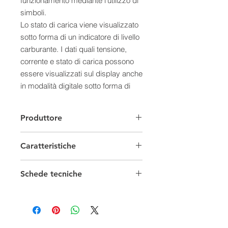
funzionamento mediante l'utilizzo di
simboli.
Lo stato di carica viene visualizzato
sotto forma di un indicatore di livello
carburante. I dati quali tensione,
corrente e stato di carica possono
essere visualizzati sul display anche
in modalità digitale sotto forma di
valore numerico. Inoltre, il regolatore
è dotato di un contatore di energia
Produttore
che può essere azzerato dall'utente
stesso.
Caratteristiche
Caratteristiche del prodotto
- Funzione crepuscolare
Regolatori di carica
- Regolatore ibrido
Schede tecniche
- Calcolo dello stato di carica
Tensione
12-24 V
Scheda tecnica 0
attraverso Steca AtonIC (SOC)
Scheda tecnica 1
- Adeguamento automatico della
Tipo
PWM
tensione