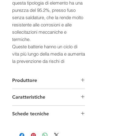
questa tipologia di elemento ha una
purezza del 95.2%, presso fuso
senza saldature, che la rende molto
resistente alle corrosioni e alle
sollecitazioni meccaniche e
termiche.
Queste batterie hanno un ciclo di
vita più lungo della media e aumenta
la prevenzione da rischi di
cortocircuiti.
Caratteristiche:
Produttore
- Alta densità di energia
- Totale assenza di manutenzione
Caratteristiche
- Può operare in qualsiasi posizione
- Completamente sigillata
Batterie Solari
- Contenitore in ABS
Schede tecniche
- Bassa autoscarica (tipicamente
Capacità
1/49 Ah
Scheda tecnica
minore di 3%/mese)
- Larga banda di operatività termica